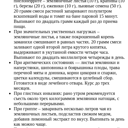
пиелонефрите – земляничные листья (10 г), крапивы (10
г), березы (20 г), ежевики (10 г), льняные семена (50 г).
20 грамм смеси растений запаривают полулитром
вскипевшей воды и томят на бане паровой 15 минут.
Выпивают по двадцать грамм каждый раз до приема
пищи.
При значительных умственных нагрузках –
земляничные листья, а также покрошенный корень
заманихи смешивают в равных частях. 20 грамм смеси
заливают одной второй литра крутого кипятка,
выдерживают в укутанной емкости четыре часа.
Выпивают по двадцать миллилитров четырежды в день.
При аритмических состояниях — листья земляники и
наперстянки, шиповника и боярышника плоды, трава
перечной мяты и донника, корни цикория и спаржи,
цветки календулы, смешиваются в целебный сбор.
Готовится в виде лечебного отвара. Курс до трех
месяцев.
При глистных инвазиях: рано утром рекомендуется
съесть около трех килограммов земляники натощак, с
небольшими перерывами.
При гриппе – заваривать несколько литров чая из
земляничных листьев, подсластив свежим медом,
добавив лимонный экстракт по вкусу. Выпивать за день
как можно чаще.