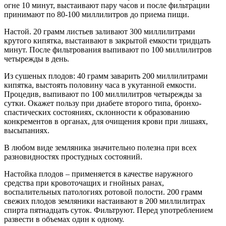
огне 10 минут, выстаивают пару часов и после фильтрации
принимают по 80-100 миллилитров до приема пищи.
Настой. 20 грамм листьев заливают 300 миллилитрами
крутого кипятка, выстаивают в закрытой емкости тридцать
минут. После фильтрования выпивают по 100 миллилитров
четырежды в день.
Из сушеных плодов: 40 грамм заварить 200 миллилитрами
кипятка, выстоять половину часа в укутанной емкости.
Процедив, выпивают по 100 миллилитров четырежды за
сутки. Окажет пользу при диабете второго типа, бронхо-
спастических состояниях, склонности к образованию
конкрементов в органах, для очищения крови при лишаях,
высыпаниях.
В любом виде земляника значительно полезна при всех
разновидностях простудных состояний.
Настойка плодов – применяется в качестве наружного
средства при кровоточащих и гнойных ранах,
воспалительных патологиях ротовой полости. 200 грамм
свежих плодов земляники настаивают в 200 миллилитрах
спирта пятнадцать суток. Фильтруют. Перед употреблением
развести в объемах один к одному.