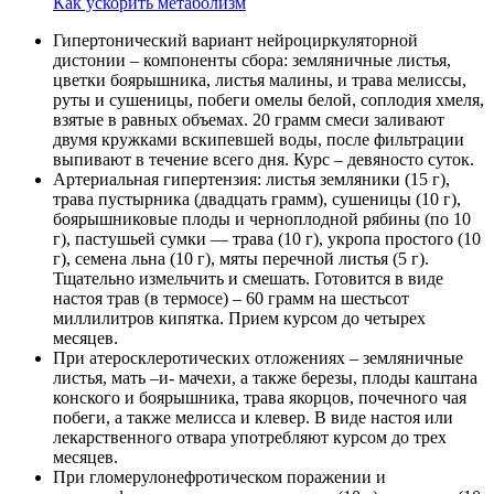
Как ускорить метаболизм
Гипертонический вариант нейроциркуляторной
дистонии – компоненты сбора: земляничные листья,
цветки боярышника, листья малины, и трава мелиссы,
руты и сушеницы, побеги омелы белой, соплодия хмеля,
взятые в равных объемах. 20 грамм смеси заливают
двумя кружками вскипевшей воды, после фильтрации
выпивают в течение всего дня. Курс – девяносто суток.
Артериальная гипертензия: листья земляники (15 г),
трава пустырника (двадцать грамм), сушеницы (10 г),
боярышниковые плоды и черноплодной рябины (по 10
г), пастушьей сумки — трава (10 г), укропа простого (10
г), семена льна (10 г), мяты перечной листья (5 г).
Тщательно измельчить и смешать. Готовится в виде
настоя трав (в термосе) – 60 грамм на шестьсот
миллилитров кипятка. Прием курсом до четырех
месяцев.
При атеросклеротических отложениях – земляничные
листья, мать –и- мачехи, а также березы, плоды каштана
конского и боярышника, трава якорцов, почечного чая
побеги, а также мелисса и клевер. В виде настоя или
лекарственного отвара употребляют курсом до трех
месяцев.
При гломерулонефротическом поражении и