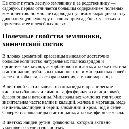
Не стоит путать лесную землянику и ее родственницу —
садовую, первая отличается большим содержанием полезных
компонентов. но многие садоводы с успехом выращивают эту
дикорастущую культуру на своих приусадебных участках и
применяют ее в лечебных целях.
Полезные свойства земляники,
химический состав
В плодах ароматной красавицы выделяют достаточно
большое количество натуральных полисахаридов и
органических кислот, аскорбиновой кислоты, а также пектина
и антоцианов, дубильных компонентов и минеральных солей:
железа и кобальта, фосфора и магния, а также марганца.
В листовой части выделяют: гликозиды и органические
кислоты (яблочная и лимонная, фосфорная и салициловая),
флавоноиды и катехины. Минеральных компонентов также
значительная часть: калий и кальций, железа и марганца, медь
и никель, молибден и барий, алюминий и хром, йод и селен.
Содержатся алкалоиды и антоцианы, а также эфирные масла.
В цветках найден рутин, флавоноид, который активно
укрепляет сосудистую систему.