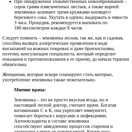
При обнаружении злокачественных новообразований –
сорок грамм измельченных листьев, а также корней
земляники заливают тремя кружками кипящего
березового сока. Укутать в одеяло, выдержать в емкости
3 часа. Процедив, рекомендуется выпивать по
180 миллилитров каждые 8 часов.
Следует помнить – земляника лесная, так же, как и садовая,
способна вызвать аллергические проявления в виде
высыпаний на кожных покровах и даже бронхоспазмы,
поэтому, консультация специалиста, который определит
показания и противопоказания к ее приему, до начала терапии
обязательна.
Женщинам, которые вскоре планируют стать матерью,
употребление земляника также нежелательно.
Мнение врача:
Земляника – это не просто вкусная ягода, но и
настоящий лесной доктор, считают врачи. Богатая
витаминами С и К, она укрепляет иммунитет,
помогает бороться с вирусами и инфекциями.
Антиоксиданты в составе земляники
способствуют замедлению процессов старения и
защищают клетки от повреждений. Кроме того,