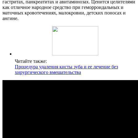
гастритах, панкреатитах и авитаминозах. Ценится целителями
как отличное народное средство при геморроидальных и
маточных кровотечениях, малокровии, детских поносах и
ангине.
Читайте также:
Процедура удаления кисты зуба и ее лечение без
хирургического вмешательства