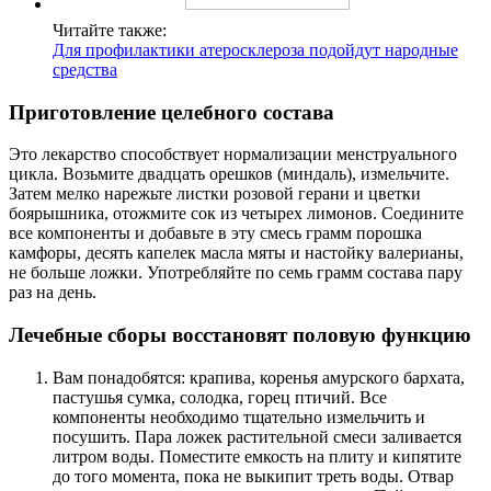
Читайте также:
Для профилактики атеросклероза подойдут народные
средства
Приготовление целебного состава
Это лекарство способствует нормализации менструального
цикла. Возьмите двадцать орешков (миндаль), измельчите.
Затем мелко нарежьте листки розовой герани и цветки
боярышника, отожмите сок из четырех лимонов. Соедините
все компоненты и добавьте в эту смесь грамм порошка
камфоры, десять капелек масла мяты и настойку валерианы,
не больше ложки. Употребляйте по семь грамм состава пару
раз на день.
Лечебные сборы восстановят половую функцию
Вам понадобятся: крапива, коренья амурского бархата,
пастушья сумка, солодка, горец птичий. Все
компоненты необходимо тщательно измельчить и
посушить. Пара ложек растительной смеси заливается
литром воды. Поместите емкость на плиту и кипятите
до того момента, пока не выкипит треть воды. Отвар