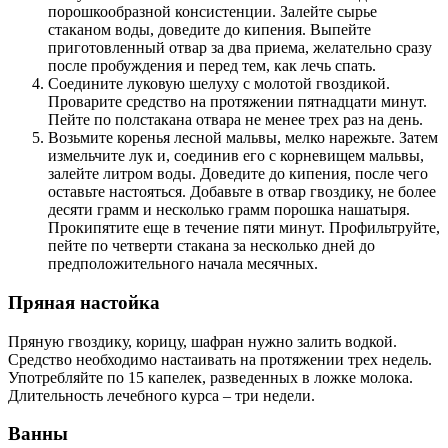
порошкообразной консистенции. Залейте сырье
стаканом воды, доведите до кипения. Выпейте
приготовленный отвар за два приема, желательно сразу
после пробуждения и перед тем, как лечь спать.
Соедините луковую шелуху с молотой гвоздикой.
Проварите средство на протяжении пятнадцати минут.
Пейте по полстакана отвара не менее трех раз на день.
Возьмите коренья лесной мальвы, мелко нарежьте. Затем
измельчите лук и, соединив его с корневищем мальвы,
залейте литром воды. Доведите до кипения, после чего
оставьте настояться. Добавьте в отвар гвоздику, не более
десяти грамм и несколько грамм порошка нашатыря.
Прокипятите еще в течение пяти минут. Профильтруйте,
пейте по четверти стакана за несколько дней до
предположительного начала месячных.
Пряная настойка
Пряную гвоздику, корицу, шафран нужно залить водкой.
Средство необходимо настаивать на протяжении трех недель.
Употребляйте по 15 капелек, разведенных в ложке молока.
Длительность лечебного курса – три недели.
Ванны