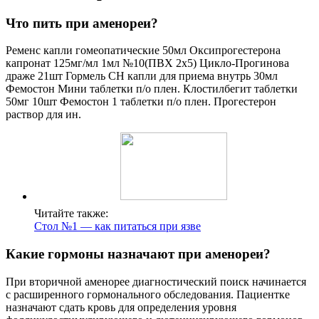
Что пить при аменореи?
Ременс капли гомеопатические 50мл Оксипрогестерона
капронат 125мг/мл 1мл №10(ПВХ 2х5) Цикло-Прогинова
драже 21шт Гормель СН капли для приема внутрь 30мл
Фемостон Мини таблетки п/о плен. Клостилбегит таблетки
50мг 10шт Фемостон 1 таблетки п/о плен. Прогестерон
раствор для ин.
Читайте также:
Стол №1 — как питаться при язве
Какие гормоны назначают при аменореи?
При вторичной аменорее диагностический поиск начинается
с расширенного гормонального обследования. Пациентке
назначают сдать кровь для определения уровня