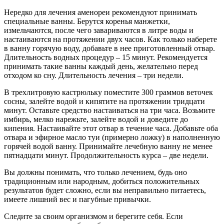
Нередко для лечения аменореи рекомендуют принимать
специальные ванны. Берутся коренья манжетки,
измельчаются, после чего завариваются в литре воды и
настаиваются на протяжении двух часов. Как только наберете
в ванну горячую воду, добавьте в нее приготовленный отвар.
Длительность водных процедур – 15 минут. Рекомендуется
принимать такие ванны каждый день, желательно перед
отходом ко сну. Длительность лечения – три недели.
В трехлитровую кастрюльку поместите 300 граммов веточек
сосны, залейте водой и кипятите на протяжении тридцати
минут. Оставьте средство настаиваться на три часа. Возьмите
имбирь, мелко нарежьте, залейте водой и доведите до
кипения. Настаивайте этот отвар в течение часа. Добавьте оба
отвара и эфирное масло туи (примерно ложку) в наполненную
горячей водой ванну. Принимайте лечебную ванну не менее
пятнадцати минут. Продолжительность курса – две недели.
Вы должны понимать, что только лечением, будь оно
традиционным или народным, добиться положительных
результатов будет сложно, если вы неправильно питаетесь,
имеете лишний вес и пагубные привычки.
Следите за своим организмом и берегите себя. Если