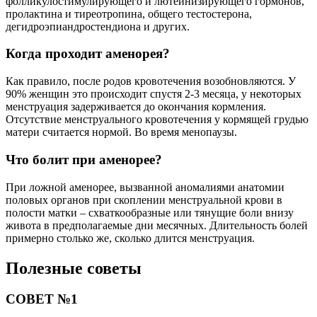
фолликулостимулирующего и лютеинизирующего гормонов,
пролактина и тиреотропина, общего тестостерона,
дегидроэпиандростендиона и других.
Когда проходит аменорея?
Как правило, после родов кровотечения возобновляются. У
90% женщин это происходит спустя 2-3 месяца, у некоторых
менструация задерживается до окончания кормления.
Отсутствие менструального кровотечения у кормящей грудью
матери считается нормой. Во время менопаузы.
Что болит при аменорее?
При ложной аменорее, вызванной аномалиями анатомии
половых органов при скоплении менструальной крови в
полости матки – схваткообразные или тянущие боли внизу
живота в предполагаемые дни месячных. Длительность болей
примерно столько же, сколько длится менструация.
Полезные советы
СОВЕТ №1