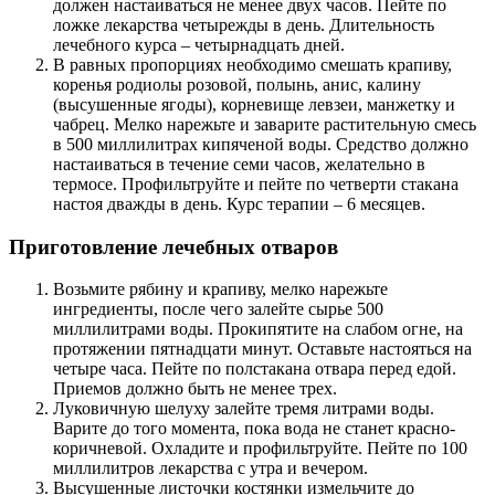
должен настаиваться не менее двух часов. Пейте по
ложке лекарства четырежды в день. Длительность
лечебного курса – четырнадцать дней.
В равных пропорциях необходимо смешать крапиву,
коренья родиолы розовой, полынь, анис, калину
(высушенные ягоды), корневище левзеи, манжетку и
чабрец. Мелко нарежьте и заварите растительную смесь
в 500 миллилитрах кипяченой воды. Средство должно
настаиваться в течение семи часов, желательно в
термосе. Профильтруйте и пейте по четверти стакана
настоя дважды в день. Курс терапии – 6 месяцев.
Приготовление лечебных отваров
Возьмите рябину и крапиву, мелко нарежьте
ингредиенты, после чего залейте сырье 500
миллилитрами воды. Прокипятите на слабом огне, на
протяжении пятнадцати минут. Оставьте настояться на
четыре часа. Пейте по полстакана отвара перед едой.
Приемов должно быть не менее трех.
Луковичную шелуху залейте тремя литрами воды.
Варите до того момента, пока вода не станет красно-
коричневой. Охладите и профильтруйте. Пейте по 100
миллилитров лекарства с утра и вечером.
Высушенные листочки костянки измельчите до