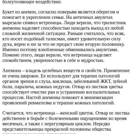
болеутоляющее воздействие.
Букет из анемон, согласно поверьям является оберегом и
помогает в укреплении семьи. На античных амулетах
вырезали символ ветреницы. Люди верили, что трилистник
анемоны наделяет способностью находить выход из любой
сложной жизненной ситуации. Раньше считалось, что всяк,
кто носит подобный талисман, имеет удивительную силу
духа, верен и ни за что не предаст свою вторую половинку.
Именно поэтому влюбленные обменивались амулетами.
Помимо этого, люди верили, что ветреница наделяет
спокойствием, уверенностью в себе и мудростью.
Анемона – кладезь целебных веществ и свойств. Применение
ее очень широкое. Ее используют для терапии патологий
органов зрения и слуха, коклюша, заболеваний ЖКТ, зубной
боли, паралича, кожных недугов. Отвар из листков цветка
способствует очистке ран и устранению воспалительных
процессов. Настой анемоны поможет в минимизации
проявлений ревматизма и терапии кожных патологий.
Считается, что ветреница – женский цветок. Отвар ее листвы
действенен в борьбе с болезненными ощущениями во время
месячных, а также с нерегулярным циклом. Нередко
представительницы прекрасной половины общества