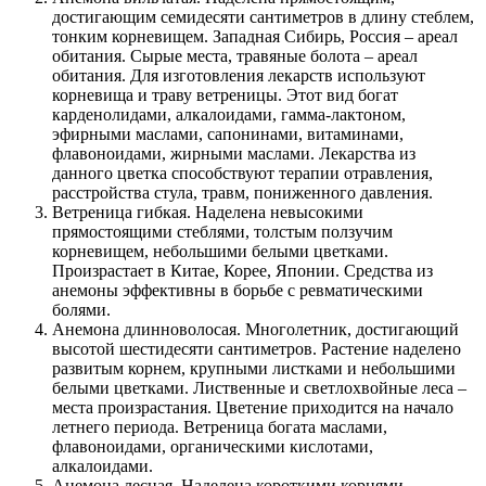
достигающим семидесяти сантиметров в длину стеблем,
тонким корневищем. Западная Сибирь, Россия – ареал
обитания. Сырые места, травяные болота – ареал
обитания. Для изготовления лекарств используют
корневища и траву ветреницы. Этот вид богат
карденолидами, алкалоидами, гамма-лактоном,
эфирными маслами, сапонинами, витаминами,
флавоноидами, жирными маслами. Лекарства из
данного цветка способствуют терапии отравления,
расстройства стула, травм, пониженного давления.
Ветреница гибкая. Наделена невысокими
прямостоящими стеблями, толстым ползучим
корневищем, небольшими белыми цветками.
Произрастает в Китае, Корее, Японии. Средства из
анемоны эффективны в борьбе с ревматическими
болями.
Анемона длинноволосая. Многолетник, достигающий
высотой шестидесяти сантиметров. Растение наделено
развитым корнем, крупными листками и небольшими
белыми цветками. Лиственные и светлохвойные леса –
места произрастания. Цветение приходится на начало
летнего периода. Ветреница богата маслами,
флавоноидами, органическими кислотами,
алкалоидами.
Анемона лесная. Наделена короткими корнями,