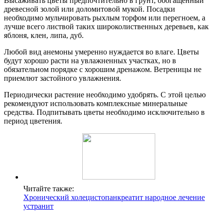
Высаживать цветы предпочтительно в грунт, обогащенный
древесной золой или доломитовой мукой. Посадки
необходимо мульчировать рыхлым торфом или перегноем, а
лучше всего листвой таких широколиственных деревьев, как
яблоня, клен, липа, дуб.
Любой вид анемоны умеренно нуждается во влаге. Цветы
будут хорошо расти на увлажненных участках, но в
обязательном порядке с хорошим дренажом. Ветреницы не
приемлют застойного увлажнения.
Периодически растение необходимо удобрять. С этой целью
рекомендуют использовать комплексные минеральные
средства. Подпитывать цветы необходимо исключительно в
период цветения.
Читайте также:
Хронический холецистопанкреатит народное лечение
устранит