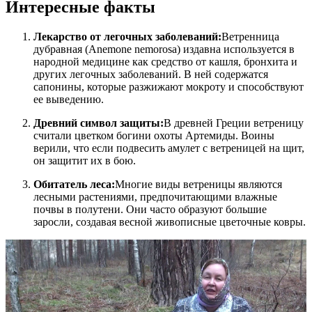
Интересные факты
Лекарство от легочных заболеваний:
Ветренница
дубравная (Anemone nemorosa) издавна используется в
народной медицине как средство от кашля, бронхита и
других легочных заболеваний. В ней содержатся
сапонины, которые разжижают мокроту и способствуют
ее выведению.
Древний символ защиты:
В древней Греции ветреницу
считали цветком богини охоты Артемиды. Воины
верили, что если подвесить амулет с ветреницей на щит,
он защитит их в бою.
Обитатель леса:
Многие виды ветреницы являются
лесными растениями, предпочитающими влажные
почвы в полутени. Они часто образуют большие
заросли, создавая весной живописные цветочные ковры.