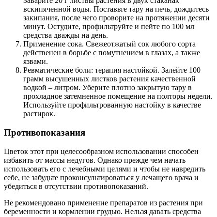
Заварите 20 г листвы растения в двух стаканах
вскипяченной воды. Поставьте тару на печь, дождитесь
закипания, после чего проворите на протяжении десяти
минут. Остудите, профильтруйте и пейте по 100 мл
средства дважды на день.
Применение сока. Свежеотжатый сок любого сорта
действенен в борьбе с помутнением в глазах, а также
язвами.
Ревматические боли: терапия настойкой. Залейте 100
грамм высушенных листков растения качественной
водкой – литром. Уберите плотно закрытую тару в
прохладное затемненное помещение на полторы недели.
Используйте профильтрованную настойку в качестве
растирок.
Противопоказания
Цветок этот при целесообразном использовании способен
избавить от массы недугов. Однако прежде чем начать
использовать его с лечебными целями и чтобы не навредить
себе, не забудьте проконсультироваться у лечащего врача и
убедиться в отсутствии противопоказаний.
Не рекомендовано применение препаратов из растения при
беременности и кормлении грудью. Нельзя давать средства