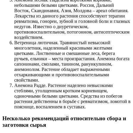
небольшими белыми цветками. Россия, Дальний
Восток, Скандинавия, Азия, Молдова – ареал обитания.
Лекарства из данного растения способствуют терапии
ревматизма, гонореи, зубной и головной боли и глазных
недугов. Известно о диуретическом,
противовоспалительном, потогонном, антисептическим
воздействием.
Ветреница лютичная. Травянистый невысокий
многолетник, наделенный красивыми желтыми
цветками. Лиственные и смешанные леса, берега
ручьев, ельники – места произрастания. Анемона богата
сапонинами, смолами, танином, ранункулином,
анемонолом. Растение обладает выраженными
отхаркивающими и противовоспалительными
свойствами.
Анемона Радде. Растение наделено невысокими
стеблями, утолщенным кротким корневищем,
одиночными белыми цветками. Средства из побегов
растения действенны в борьбе с ревматизмом, ломотой в
пояснице, воспалением в суставах.
Несколько рекомендаций относительно сбора и
заготовки сырья