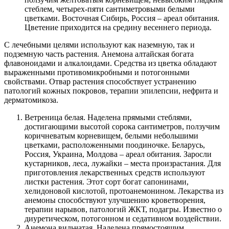
стеблем, четырех-пяти сантиметровыми белыми
цветками. Восточная Сибирь, Россия – ареал обитания.
Цветение приходится на средину весеннего периода.
С лечебными целями используют как наземную, так и
подземную часть растения. Анемона алтайская богата
флавоноидами и алкалоидами. Средства из цветка обладают
выраженными противомикробными и потогонными
свойствами. Отвар растения способствует устранению
патологий кожных покровов, терапии эпилепсии, нефрита и
дерматомикоза.
Ветреница белая. Наделена прямыми стеблями,
достигающими высотой сорока сантиметров, ползучим
коричневатым корневищем, белыми небольшими
цветками, расположенными поодиночке. Беларусь,
Россия, Украина, Молдова – ареал обитания. Заросли
кустарников, леса, лужайки – места произрастания. Для
приготовления лекарственных средств используют
листки растения. Этот сорт богат сапонинами,
хелидоновой кислотой, протоанемонином. Лекарства из
анемоны способствуют улучшению кроветворения,
терапии нарывов, патологий ЖКТ, подагры. Известно о
диуретическом, потогонном и седативном воздействии.
Анемона вильчатая. Наделена прямостоящим,