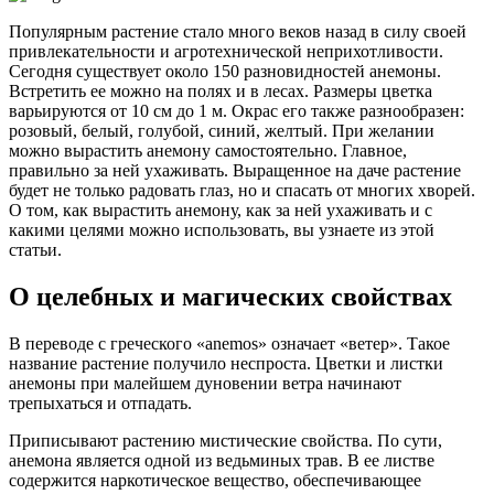
Популярным растение стало много веков назад в силу своей
привлекательности и агротехнической неприхотливости.
Сегодня существует около 150 разновидностей анемоны.
Встретить ее можно на полях и в лесах. Размеры цветка
варьируются от 10 см до 1 м. Окрас его также разнообразен:
розовый, белый, голубой, синий, желтый. При желании
можно вырастить анемону самостоятельно. Главное,
правильно за ней ухаживать. Выращенное на даче растение
будет не только радовать глаз, но и спасать от многих хворей.
О том, как вырастить анемону, как за ней ухаживать и с
какими целями можно использовать, вы узнаете из этой
статьи.
О целебных и магических свойствах
В переводе с греческого «anemos» означает «ветер». Такое
название растение получило неспроста. Цветки и листки
анемоны при малейшем дуновении ветра начинают
трепыхаться и отпадать.
Приписывают растению мистические свойства. По сути,
анемона является одной из ведьминых трав. В ее листве
содержится наркотическое вещество, обеспечивающее