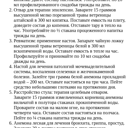
мл профильтрованного снадобья трижды на день.
Отвар для терапии эпилепсии. Заварите 15 граммов
высушенной мелко порезанной травы ветреницы
алтайской в 300 мл кипятка. Поставьте емкость на плиту,
доведите состав до кипения. Отставьте тару в тепло на
час. Употребляйте по ½ стакана процеженного напитка
трижды на день.
Ревматизм: применение настоя. Запарьте чайную ложку
высушенной травы ветреницы белой в 300 мл
вскипяченной воды. Оставьте емкость в тепле на час.
Профильтруйте и принимайте по 10 мл снадобья
дважды на день.
Настой для лечения патологий мочевыделительной
системы, воспаления селезенки и желчнокаменной
болезни. Залейте три грамма белой анемоны прохладной
водой – 200 мл. Оставьте настояться на три часа. Пейте
средство небольшими глотками на протяжении дня.
Расстройство стула: терапия целебным отваром.
Заварите 15 граммов измельченных корневищ анемоны
вильчатой в полутора стаканах прокипяченной воды.
Проварите состав на малом огне, на протяжении
четверти часа. Оставьте состав настояться на полчаса.
Пейте по ¼ стакана напитка трижды на день.
Анемона лесная для лечения бронхита, гриппа, простуд.