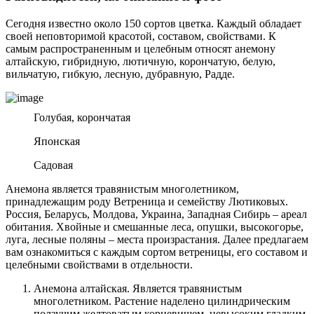
Сегодня известно около 150 сортов цветка. Каждый обладает
своей неповторимой красотой, составом, свойствами. К
самым распространенным и целебным относят анемону
алтайскую, гибридную, лютичную, корончатую, белую,
вильчатую, гибкую, лесную, дубравную, Радде.
Голубая, корончатая
Японская
Садовая
Анемона является травянистым многолетником,
принадлежащим роду Ветреница и семейству Лютиковых.
Россия, Беларусь, Молдова, Украина, Западная Сибирь – ареал
обитания. Хвойные и смешанные леса, опушки, высокогорье,
луга, лесные поляны – места произрастания. Далее предлагаем
вам ознакомиться с каждым сортом ветреницы, его составом и
целебными свойствами в отдельности.
Анемона алтайская. Является травянистым
многолетником. Растение наделено цилиндрическим
ползучим желтоватым корневищем, невысоким гладким