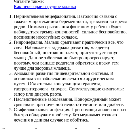
Читайте также:
Как перегорает грудное молоко
Перинатальная энцефалопатия. Патология связана с
тяжелым протеканием беременности, травмами во время
родов. Помимо срыгивания фонтаном у ребенка будет
наблюдаться тремор конечностей, сильное беспокойство,
посинение носогубных складок.
Гидроцефалия. Малыш срыгивает практически все, что
съел. Наблюдается задержка развития, младенец
беспокойный, постоянно плачет, присутствует тонус
мышц. Данное заболевание быстро прогрессирует,
поэтому, чем раньше родители обратятся к врачу, тем
лучше для здоровья младеца.
Аномалии развития пищеварительной системы. В
основном эти заболевания лечатся хирургическим
путем. Обязательна консультация терапевта,
гастроэнтеролога, хирурга. Сопутствующие симптомы:
запор или диарея, рвота.
Наследственные заболевания. Новорожденный может
срыгивать при почечной недостаточности или диабете.
Стафилококковая инфекция. При помощи анализов врач
быстро обнаружит проблему. Без медикаментозного
лечения в данном случае не обойтись.