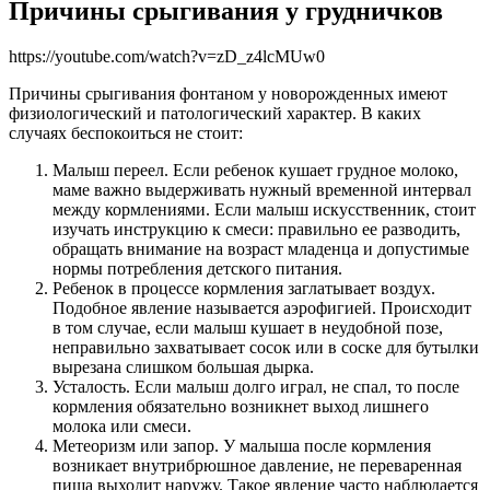
Причины срыгивания у грудничков
https://youtube.com/watch?v=zD_z4lcMUw0
Причины срыгивания фонтаном у новорожденных имеют
физиологический и патологический характер. В каких
случаях беспокоиться не стоит:
Малыш переел. Если ребенок кушает грудное молоко,
маме важно выдерживать нужный временной интервал
между кормлениями. Если малыш искусственник, стоит
изучать инструкцию к смеси: правильно ее разводить,
обращать внимание на возраст младенца и допустимые
нормы потребления детского питания.
Ребенок в процессе кормления заглатывает воздух.
Подобное явление называется аэрофигией. Происходит
в том случае, если малыш кушает в неудобной позе,
неправильно захватывает сосок или в соске для бутылки
вырезана слишком большая дырка.
Усталость. Если малыш долго играл, не спал, то после
кормления обязательно возникнет выход лишнего
молока или смеси.
Метеоризм или запор. У малыша после кормления
возникает внутрибрюшное давление, не переваренная
пища выходит наружу. Такое явление часто наблюдается