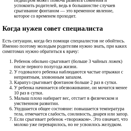
педиатром может помочь развеять сомнения и
успокоить родителей, ведь в большинстве случаев
срыгивание фонтаном — это временное явление,
которое со временем проходит.
Когда нужен совет специалиста
Есть ситуации, когда без помощи специалистов не обойтись.
Именно поэтому молодым родителям нужно знать, при каких
симптомах нужно обратиться к врачу:
Ребенок обильно срыгивает (больше 3 чайных ложек)
после первого полугода жизни.
У годовалого ребенка наблюдаются частые отрыжки с
неприятным, зловонным запахом.
Карапуз срыгивает фонтаном больше 2 раз в сутки.
У ребенка начинается обезвоживание, он мочится менее
10 раз в сутки.
Малыш плохо набирает вес, отстает в физическом и
умственном развитии.
Ухудшается общее состояние: повышается температура
тела, отмечается слабость, сонливость, диарея или запор.
Если срыгивает ребенок «творожком». Это означает, что
молоко уже переварилось, но не усвоилось желудком.