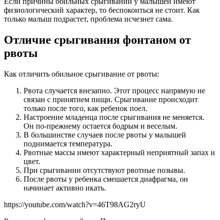
Если причины обильных срыгиваний у малышей имеют
физиологический характер, то беспокоиться не стоит. Как
только малыш подрастет, проблема исчезнет сама.
Отличие срыгивания фонтаном от
рвоты
Как отличить обильное срыгивание от рвоты:
Рвота случается внезапно. Этот процесс напрямую не
связан с принятием пищи. Срыгивание происходит
только после того, как ребенок поел.
Настроение младенца после срыгивания не меняется.
Он по-прежнему остается бодрым и веселым.
В большинстве случаев после рвоты у малышей
поднимается температура.
Рвотные массы имеют характерный неприятный запах и
цвет.
При срыгивании отсутствуют рвотные позывы.
После рвоты у ребенка смешается диафрагма, он
начинает активно икать.
https://youtube.com/watch?v=46T98AG2ryU