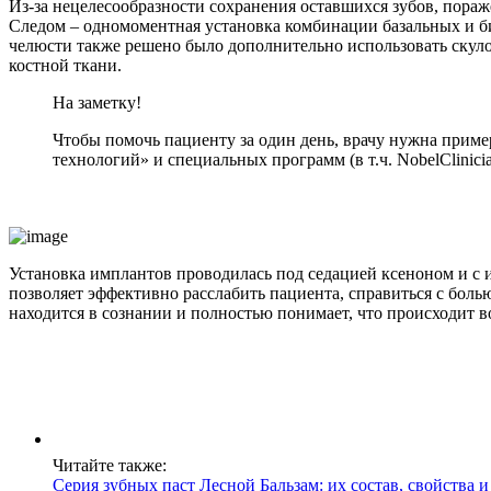
Из-за нецелесообразности сохранения оставшихся зубов, пора
Следом – одномоментная установка комбинации базальных и б
челюсти также решено было дополнительно использовать скуло
костной ткани.
На заметку!
Чтобы помочь пациенту за один день, врачу нужна прим
технологий» и специальных программ (в т.ч. NobelClinic
Установка имплантов проводилась под седацией ксеноном и с
позволяет эффективно расслабить пациента, справиться с боль
находится в сознании и полностью понимает, что происходит в
Читайте также:
Серия зубных паст Лесной Бальзам: их состав, свойства 