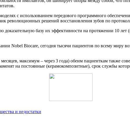
абильности имплантов, он шинирует опоры между собой, что по
нтатов.
делях с использованием передового программного обеспечения N
ик революционных решений восстановления зубов по протоколам 
 доказательную базу их эффективности на протяжении 10 лет (
ании Nobel Biocare, сегодня тысячи пациентов по всему миру в
месяцев, максимум – через 3 года) обеим пациенткам также сов
менят на постоянные (керамокомпозитные), срок службы которых
щества и недостатки