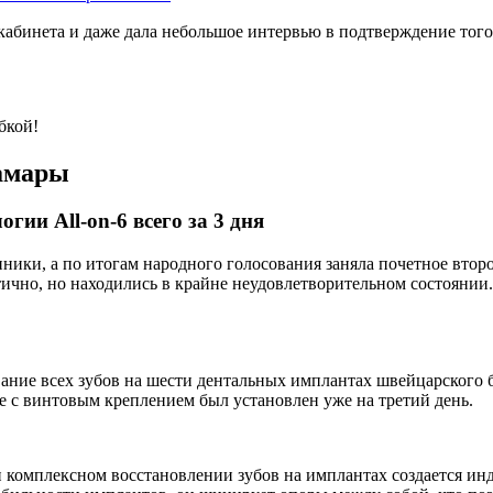
абинета и даже дала небольшое интервью в подтверждение того,
бкой!
Самары
гии All-on-6 всего за 3 дня
ники, а по итогам народного голосования заняла почетное второ
тично, но находились в крайне неудовлетворительном состоянии
вание всех зубов на шести дентальных имплантах швейцарского б
 с винтовым креплением был установлен уже на третий день.
ри комплексном восстановлении зубов на имплантах создается и