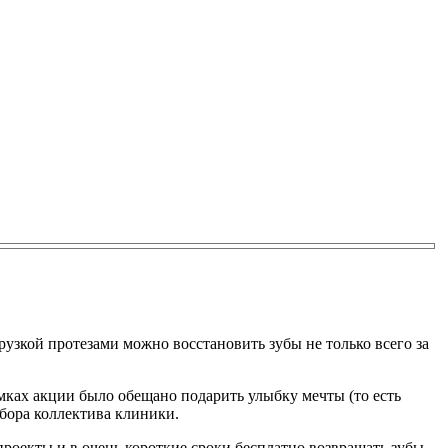
узкой протезами можно восстановить зубы не только всего за
мках акции было обещано подарить улыбку мечты (то есть
ыбора коллектива клиники.
роекты и в очень короткие сроки бесплатно возвращать зубы