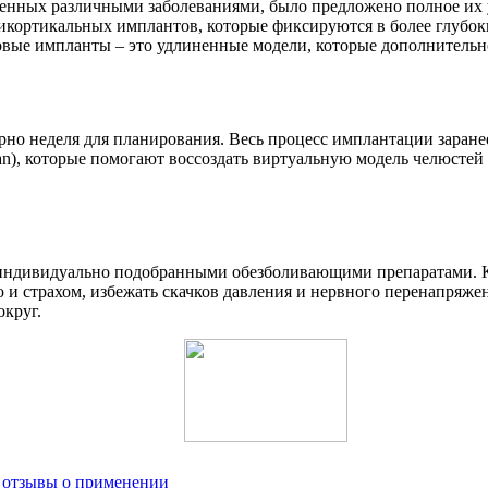
женных различными заболеваниями, было предложено полное их у
икортикальных имплантов, которые фиксируются в более глубок
вые импланты – это удлиненные модели, которые дополнительно 
ерно неделя для планирования. Весь процесс имплантации заран
ian), которые помогают воссоздать виртуальную модель челюстей
 индивидуально подобранными обезболивающими препаратами. Ксе
ю и страхом, избежать скачков давления и нервного перенапряж
округ.
и отзывы о применении