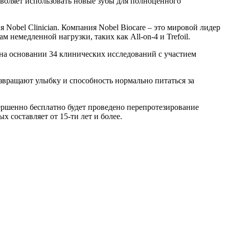
зволяет использовать новые зубы для полноценного
obel Clinician. Компания Nobel Biocare – это мировой лидер
немедленной нагрузки, таких как All-on-4 и Trefoil.
на основании 34 клинических исследований с участием
озвращают улыбку и способность нормально питаться за
ершенно бесплатно будет проведено перепротезирование
 составляет от 15-ти лет и более.