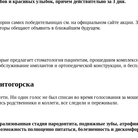
бов и красивых улыбок, причем действительно за 3 дня.
ории самих победительницах см. на официальном сайте акции. 
заторы обещают объявить в ближайшем будущем.
орые предлагает стоматология пациентам, прошедшим комплекс
обслуживание имплантов и ортопедической конструкции, и бесп
итогорска
сети. Ни один голос не был списан во время голосования за моше
ись родственники и коллеги, все следили и переживали.
ерализованная стадия пародонтита, подвижные зубы, атрофия
возможность полноценно питаться, болезненность и дискомфор