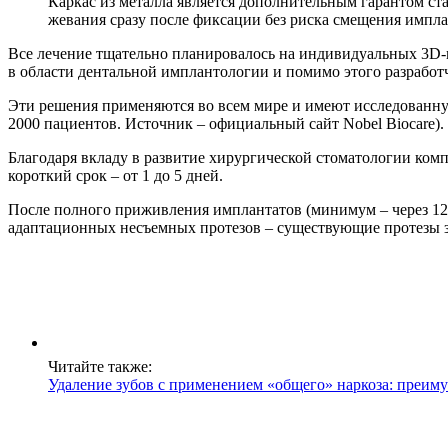
Каркас из металла является дополнительным гарантом ст
жевания сразу после фиксации без риска смещения импла
Все лечение тщательно планировалось на индивидуальных 3D-мо
в области дентальной имплантологии и помимо этого разработч
Эти решения применяются во всем мире и имеют исследованную
2000 пациентов. Источник – официальный сайт Nobel Biocare).
Благодаря вкладу в развитие хирургической стоматологии комп
короткий срок – от 1 до 5 дней.
После полного приживления имплантатов (минимум – через 12 
адаптационных несъемных протезов – существующие протезы за
Читайте также:
Удаление зубов с применением «общего» наркоза: преиму