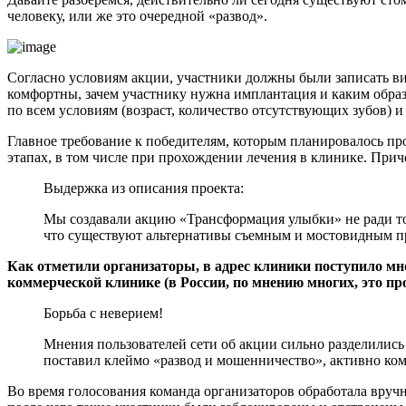
человеку, или же это очередной «развод».
Согласно условиям акции, участники должны были записать вид
комфортны, зачем участнику нужна имплантация и каким образо
по всем условиям (возраст, количество отсутствующих зубов) и
Главное требование к победителям, которым планировалось про
этапах, в том числе при прохождении лечения в клинике. Прич
Выдержка из описания проекта:
Мы создавали акцию «Трансформация улыбки» не ради того,
что существуют альтернативы съемным и мостовидным про
Как отметили организаторы, в адрес клиники поступило мно
коммерческой клинике (в России, по мнению многих, это про
Борьба с неверием!
Мнения пользователей сети об акции сильно разделились н
поставил клеймо «развод и мошенничество», активно комм
Во время голосования команда организаторов обработала вруч