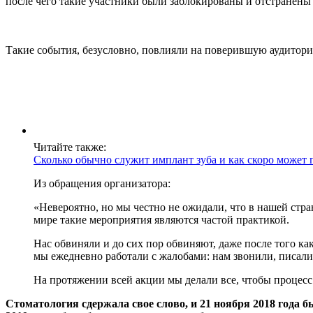
после чего такие участники были заблокированы и отстранены о
Такие события, безусловно, повлияли на поверившую аудиторию 
Читайте также:
Сколько обычно служит имплант зуба и как скоро может п
Из обращения организатора:
«Невероятно, но мы честно не ожидали, что в нашей стр
мире такие мероприятия являются частой практикой.
Нас обвиняли и до сих пор обвиняют, даже после того ка
мы ежедневно работали с жалобами: нам звонили, писал
На протяжении всей акции мы делали все, чтобы процесс
Стоматология сдержала свое слово, и 21 ноября 2018 года 