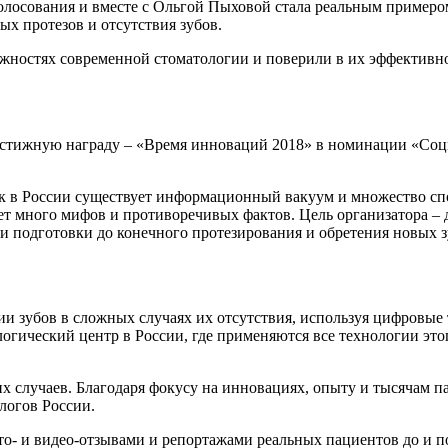
голосования и вместе с Ольгой Пыховой стала реальным примеро
ых протезов и отсутствия зубов.
ожностях современной стоматологии и поверили в их эффективно
рестижную награду – «Время инноваций 2018» в номинации «Соц
к в России существует информационный вакуум и множество спо
т много мифов и противоречивых фактов. Цель организатора – до
 и подготовки до конечного протезирования и обретения новых з
нии зубов в сложных случаях их отсутствия, используя цифровы
огический центр в России, где применяются все технологии этог
их случаев. Благодаря фокусу на инновациях, опыту и тысячам 
логов России.
ото- и видео-отзывами и репортажами реальных пациентов до и