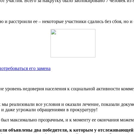
т участия. Всего за накрутку было заблокировано 7 человек из 
и расстроили ее – некоторые участники сдались без сбоя, но и о
отребоваться его замена
ане уровень недоверия населения к социальной активности комм
к мы реализовали все условия и оказали лечение, показали доку
и и даже угрожали обращениями в прокуратуру!
 был максимально прозрачным, и к моменту ее окончания можем с
были объявлены два победителя, к которым у отслеживающей 