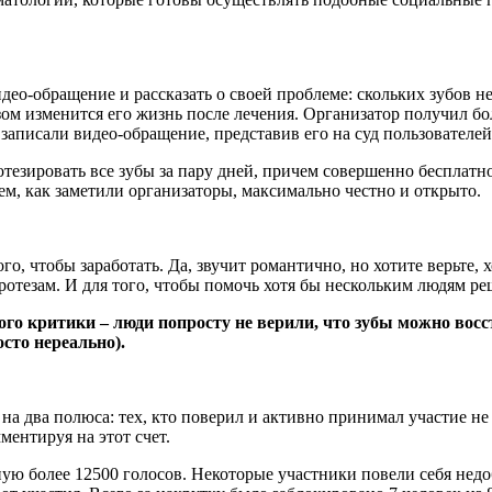
ео-обращение и рассказать о своей проблеме: скольких зубов не
м изменится его жизнь после лечения. Организатор получил бол
 записали видео-обращение, представив его на суд пользователей
тезировать все зубы за пару дней, причем совершенно бесплатно
ем, как заметили организаторы, максимально честно и открыто.
 чтобы заработать. Да, звучит романтично, но хотите верьте, хо
тезам. И для того, чтобы помочь хотя бы нескольким людям ре
го критики – люди попросту не верили, что зубы можно восст
сто нереально).
а два полюса: тех, кто поверил и активно принимал участие не т
ентируя на этот счет.
ную более 12500 голосов. Некоторые участники повели себя нед