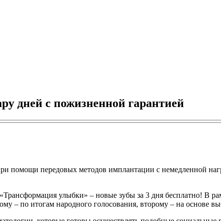
ру дней с пожизненной гарантией
 при помощи передовых методов имплантации с немедленной нагр
«Трансформация улыбки» – новые зубы за 3 дня бесплатно! В ра
ому – по итогам народного голосования, второму – на основе в
матологии, которые готовы осуществлять подобные социальные п