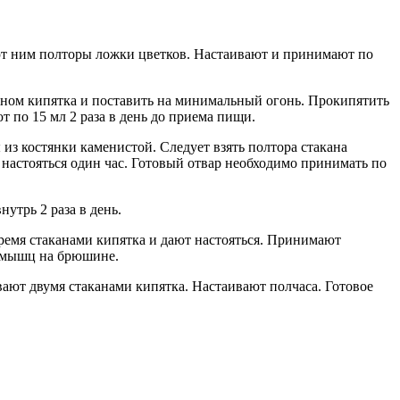
ют ним полторы ложки цветков. Настаивают и принимают по
каном кипятка и поставить на минимальный огонь. Прокипятить
 по 15 мл 2 раза в день до приема пищи.
з костянки каменистой. Следует взять полтора стакана
у настояться один час. Готовый отвар необходимо принимать по
утрь 2 раза в день.
ремя стаканами кипятка и дают настояться. Принимают
и мышц на брюшине.
вают двумя стаканами кипятка. Настаивают полчаса. Готовое