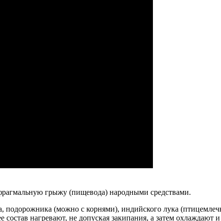
афрагмальную грыжу (пищевода) народными средствами.
са, подорожника (можно с корнями), индийского лука (птицемлеч
ее состав нагревают, не допуская закипания, а затем охлаждаю