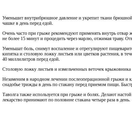
Уменьшит внутрибрюшное давление и укрепит ткани брюшной с
чашке в день перед едой.
Очень часто при грыже рекомендуют применять внутрь отвар ж
не более 15 минут и процедить через марлю, отжимая траву. О
Уменьшат боль, снимут воспаление и отрегулируют пищеварите
кипятка и столовую ложку листьев или цветков растения, в теч
40 миллилитров перед едой.
Столовую ложку листьев и измельченных веточек крыжовника з
Незаменим в народном лечении послеоперационной грыжи и кл
снадобье трижды в день по стакану перед приемом пищи. Быстр
Таволга также используется при грыже и болях. Делают настой
лекарство принимают по половине стакана четыре раза в день.