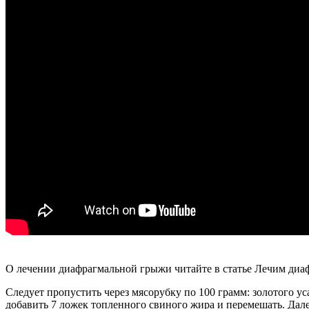
О лечении диафрагмальной грыжи читайте в статье Лечим ди
Следует пропустить через мясорубку по 100 грамм: золотого у
добавить 7 ложек топленного свиного жира и перемешать. Дал