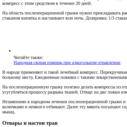
компресс с этим средством в течение 20 дней.
На область послеоперационной грыжи нужно прикладывать рас
стаканом кипятка и настаивают всю ночь. Дозировка: 1/3 стак
Читайте также:
Народная скорая помощь при алкогольном отравлении
В народе применяют и такой лечебный компресс. Перекручива
больному месту. Ежедневные повязки с такими лекарственными
На послеоперационную грыжу полезно делать компрессы из от
усугубляться процессу разрыва тканей. Отвар: на две ложки из
Незаменимо в народном лечении послеоперационной грыжи и та
колючками и немного отбивают. Далее эту мякоть посыпают со
мышц.
Отвары и настои трав