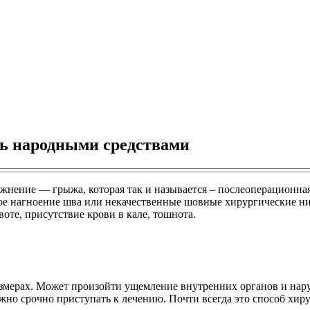
ь народными средствами
жнение — грыжа, которая так и называется – послеоперационная
е нагноение шва или некачественные шовные хирургические ни
те, присутствие крови в кале, тошнота.
змерах. Может произойти ущемление внутренних органов и нару
о срочно приступать к лечению. Почти всегда это способ хирур