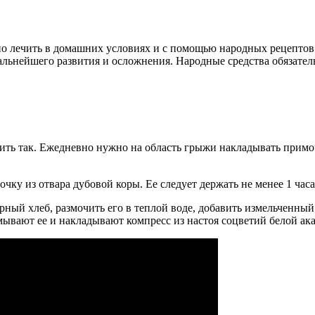
лечить в домашних условиях и с помощью народных рецептов. В
нейшего развития и осложнения. Народные средства обязательн
 так. Ежедневно нужно на область грыжи накладывать примочки
у из отвара дубовой коры. Ее следует держать не менее 1 часа.
ерный хлеб, размочить его в теплой воде, добавить измельченны
мывают ее и накладывают компресс из настоя соцветий белой ака