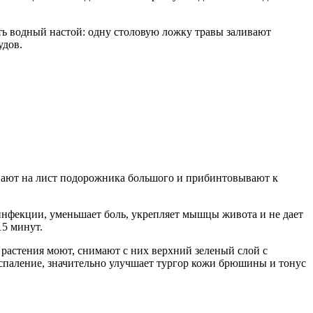
ь водный настой: одну столовую ложку травы заливают
удов.
вают на лист подорожника большого и прибинтовывают к
инфекции, уменьшает боль, укрепляет мышцы живота и не дает
15 минут.
растения моют, снимают с них верхний зеленый слой с
оспаление, значительно улучшает тургор кожи брюшины и тонус