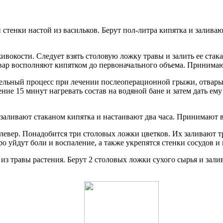
тенки настой из васильков. Берут пол-литра кипятка и залива
ивокости. Следует взять столовую ложку травы и залить ее ста
твар восполняют кипятком до первоначального объема. Принимают
льный процесс при лечении послеоперационной грыжи, отвары и
ение 15 минут нагревать состав на водяной бане и затем дать ем
аливают стаканом кипятка и настаивают два часа. Принимают вн
евер. Понадобится три столовых ложки цветков. Их заливают т
о уйдут боли и воспаление, а также укрепятся стенки сосудов 
 из травы растения. Берут 2 столовых ложки сухого сырья и зали