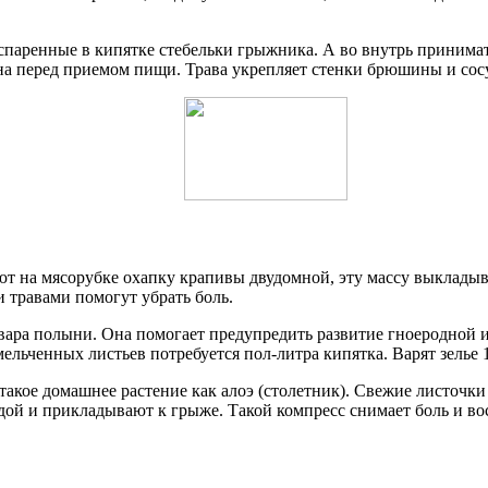
паренные в кипятке стебельки грыжника. А во внутрь принимат
ана перед приемом пищи. Трава укрепляет стенки брюшины и сос
ют на мясорубке охапку крапивы двудомной, эту массу выклады
 травами помогут убрать боль.
вара полыни. Она помогает предупредить развитие гноеродной 
мельченных листьев потребуется пол-литра кипятка. Варят зелье 
кое домашнее растение как алоэ (столетник). Свежие листочки 
дой и прикладывают к грыже. Такой компресс снимает боль и в