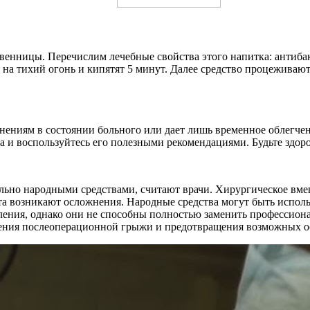
венницы. Перечислим лечебные свойства этого напитка: антиб
т на тихий огонь и кипятят 5 минут. Далее средство процеживаю
жнениям в состоянии больного или дает лишь временное облегч
а и воспользуйтесь его полезными рекомендациями. Будьте здор
но народными средствами, считают врачи. Хирургическое вмеша
та возникают осложнения. Народные средства могут быть исполь
ления, однако они не способны полностью заменить профессион
ения послеоперационной грыжи и предотвращения возможных 