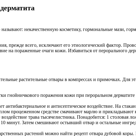
 дерматита
 называют: некачественную косметику, гормональные мази, гор
ания, прежде всего, исключают его этиологический фактор. Пр
вие на пораженные очаги кожи. Избавиться от перорального де
ельные растительные отвары в компрессах и примочках. Для эт
ки гнойничкового поражения кожи при пероральном дерматите от
т антибактериальное и антисептическое воздействие. На стакан
 теплом процеженном средстве смачивают марлю и прикладывают к
оздействие трава тысячелистника. Понадобится: 1 столовая лож
ее 10 минут. Затем смешивают остывший отвар и остальные ингр
арственных растений можно найти рецепт отвара дубовой коры. 