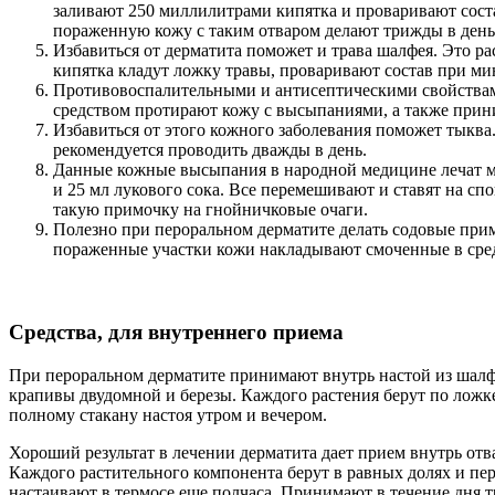
заливают 250 миллилитрами кипятка и проваривают сост
пораженную кожу с таким отваром делают трижды в день.
Избавиться от дерматита поможет и трава шалфея. Это 
кипятка кладут ложку травы, проваривают состав при ми
Противовоспалительными и антисептическими свойствами
средством протирают кожу с высыпаниями, а также прин
Избавиться от этого кожного заболевания поможет тыква
рекомендуется проводить дважды в день.
Данные кожные высыпания в народной медицине лечат масл
и 25 мл лукового сока. Все перемешивают и ставят на с
такую примочку на гнойничковые очаги.
Полезно при пероральном дерматите делать содовые прим
пораженные участки кожи накладывают смоченные в сред
Средства, для внутреннего приема
При пероральном дерматите принимают внутрь настой из шалфе
крапивы двудомной и березы. Каждого растения берут по ложке
полному стакану настоя утром и вечером.
Хороший результат в лечении дерматита дает прием внутрь отва
Каждого растительного компонента берут в равных долях и пере
настаивают в термосе еще полчаса. Принимают в течение дня тр