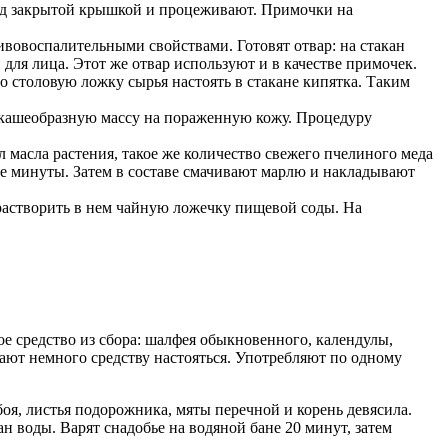
под закрытой крышкой и процеживают. Примочки на
вовоспалительными свойствами. Готовят отвар: на стакан
для лица. Этот же отвар используют и в качестве примочек.
 столовую ложку сырья настоять в стакане кипятка. Таким
ют кашеобразную массу на пораженную кожу. Процедуру
 масла растения, такое же количество свежего пчелиного меда
ве минуты. Затем в составе смачивают марлю и накладывают
 растворить в нем чайную ложечку пищевой соды. На
е средство из сбора: шалфея обыкновенного, календулы,
Дают немного средству настояться. Употребляют по одному
боя, листья подорожника, мяты перечной и корень девясила.
н воды. Варят снадобье на водяной бане 20 минут, затем