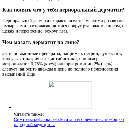
Как понять что у тебя периоральный дерматит?
Периоральный дерматит характеризуется мелкими розовыми
пузырьками, располагающимися вокруг рта, рядом с носом, на
щеках и переносице, вокруг глаз.
Чем мазать дерматит на лице?
антигистаминные препараты, например, цетрин, супрастин,
тиосульфат натрия и др.,антибиотики, например,
метронидазол 0,75% (крем) или эритромицин 2% (гель)
следует наносить дважды в день до полного исчезновения
высыпаний.Ещё
Читайте также:
Симтомы рефлюкс-эзофагита и его лечение с помощью
народной медицины