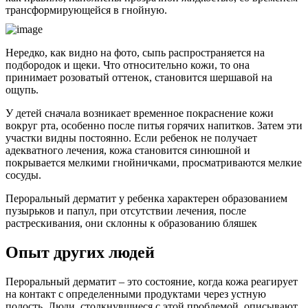
трансформирующейся в гнойную.
Нередко, как видно на фото, сыпь распространяется на
подбородок и щеки. Что относительно кожи, то она
принимает розоватый оттенок, становится шершавой на
ощупь.
У детей сначала возникает временное покраснение кожи
вокруг рта, особенно после питья горячих напитков. Затем эти
участки видны постоянно. Если ребенок не получает
адекватного лечения, кожа становится синюшной и
покрывается мелкими гнойничками, просматриваются мелкие
сосуды.
Пероральный дерматит у ребенка характерен образованием
пузырьков и папул, при отсутствии лечения, после
растрескивания, они склонны к образованию бляшек
Опыт других людей
Пероральный дерматит – это состояние, когда кожа реагирует
на контакт с определенными продуктами через устную
полость. Люди, столкнувшиеся с этой проблемой, описывают