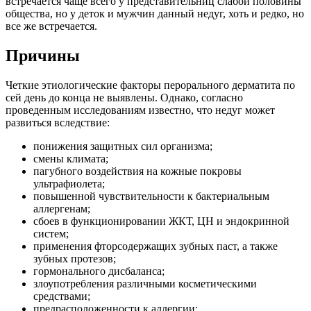
встречается чаще всего у представительниц слабой половины
общества, но у деток и мужчин данный недуг, хоть и редко, но
все же встречается.
Причины
Четкие этиологические факторы перорального дерматита по
сей день до конца не выявлены. Однако, согласно
проведенным исследованиям известно, что недуг может
развиться вследствие:
понижения защитных сил организма;
смены климата;
пагубного воздействия на кожные покровы
ультрафиолета;
повышенной чувствительности к бактериальным
аллергенам;
сбоев в функционировании ЖКТ, ЦН и эндокринной
систем;
применения фторсодержащих зубных паст, а также
зубных протезов;
гормонального дисбаланса;
злоупотребления различными косметическими
средствами;
предрасположенности к аллергии;