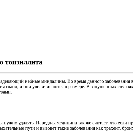
о тонзиллита
задевающий небные миндалины. Во время данного заболевания в
я гланд, и они увеличиваются в размере. В запущенных случая
твами.
нужно удалять. Народная медицина так же считает, что если пр
хательные пути и вызовет такие заболевания как трахеит, бронх