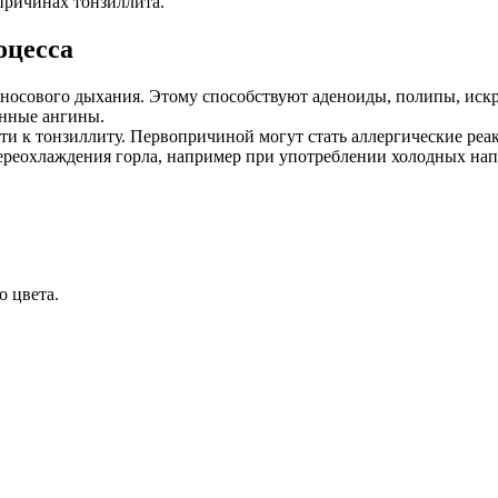
причинах тонзиллита.
оцесса
носового дыхания. Этому способствуют аденоиды, полипы, иск
янные ангины.
и к тонзиллиту. Первопричиной могут стать аллергические реа
ереохлаждения горла, например при употреблении холодных нап
о цвета.