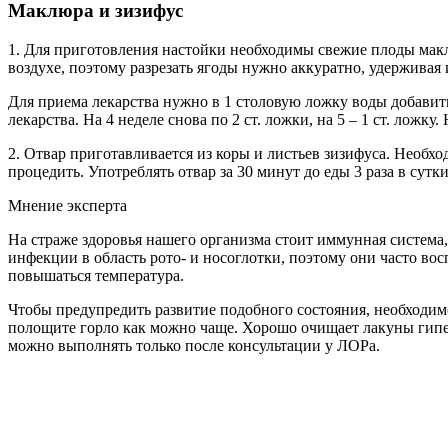
Маклюра и зизифус
1. Для приготовления настойки необходимы свежие плоды маклю
воздухе, поэтому разрезать ягоды нужно аккуратно, удерживая 
Для приема лекарства нужно в 1 столовую ложку воды добавить 3
лекарства. На 4 неделе снова по 2 ст. ложки, на 5 – 1 ст. ложк
2. Отвар приготавливается из коры и листьев зизифуса. Необхо
процедить. Употреблять отвар за 30 минут до еды 3 раза в сутк
Мнение эксперта
На страже здоровья нашего организма стоит иммунная систем
инфекции в область рото- и носоглотки, поэтому они часто во
повышаться температура.
Чтобы предупредить развитие подобного состояния, необходим
полощите горло как можно чаще. Хорошо очищает лакуны гипер
можно выполнять только после консультации у ЛОРа.