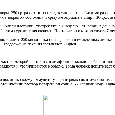
ры. 250 гр. разрезанных плодов маклюры необходимо разбавить 
их в закрытом состоянии и сразу же опускать в спирт. Жидкость 
 капли настойки. Употреблять в 1 неделю 1 ст. ложку в день, во
у. На этом курс лечения окончен. Повторить его можно спустя 7 ме
димо залить 250 мл кипятка ст. 2 щепотки измельченных листьев
и. Продолжение лечения составляет 30 дней.
а, частью которой считаются и лимфоидное кольцо в области гл
спаляются и увеличиваются в объеме. Тогда человек испытывает 
о помогать своему иммунитету. При первых симптомах тонзилли
тонический раствор поваренной соли с 1-2 каплями йода. Одна