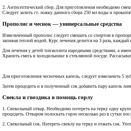
2. Антисептический сбор. Для приготовления необходимо смеша
Следует залить ст. ложку данного сбора 250 мл воды и прокипяти
Прополис и чеснок — универсальные средства
Измельченный прополис следует смешать со спиртом в пропорции
запивая теплой водой. Курс лечения делится на 3 раза, каждый
Для лечения у детей тонзиллита народными средствами, а име
Хранить смесь в холодильнике в стеклянной посуде. Рассасыват
Для приготовления чесночных капель, следует измельчить 5 зуб
Затем процедить и в полученный сок добавить пару капель лимо
Свекла и гвоздика в помощь горлу
1. Свекольный отвар. Необходимо потереть на терку одну крупн
процедить. Отваром полоскать горло несколько раз в сутки пос
2. Свекольный сок. Натереть свеклу на терку и отжать сок. Упот