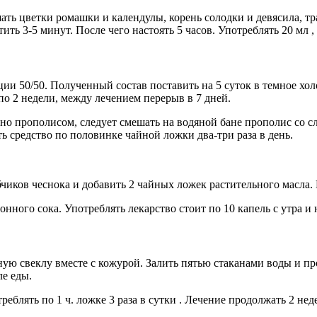
ть цветки ромашки и календулы, корень солодки и девясила, тра
ть 3-5 минут. После чего настоять 5 часов. Употреблять 20 мл , 
 50/50. Полученный состав поставить на 5 суток в темное холод
 по 2 недели, между лечением перерыв в 7 дней.
нно прополисом, следует смешать на водяной бане прополис со 
ь средство по половинке чайной ложки два-три раза в день.
чиков чеснока и добавить 2 чайных ложек растительного масла. 
нного сока. Употреблять лекарство стоит по 10 капель с утра и 
ую свеклу вместе с кожурой. Залить пятью стаканами воды и про
ле еды.
реблять по 1 ч. ложке 3 раза в сутки . Лечение продолжать 2 нед