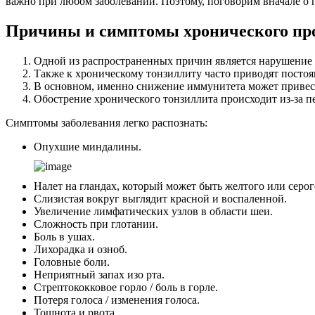
важно при любом заболевании. Поэтому, поговорим вначале о 
Причины и симптомы хронического пр
Одной из распространенных причин является нарушение 
Также к хроническому тонзиллиту часто приводят посто
В основном, именно снижение иммунитета может привест
Обострение хронического тонзиллита происходит из-за п
Симптомы заболевания легко распознать:
Опухшие миндалины.
Налет на гландах, который может быть желтого или серог
Слизистая вокруг выглядит красной и воспаленной.
Увеличение лимфатических узлов в области шеи.
Сложность при глотании.
Боль в ушах.
Лихорадка и озноб.
Головные боли.
Неприятный запах изо рта.
Стрептококковое горло / боль в горле.
Потеря голоса / изменения голоса.
Тошнота и рвота.