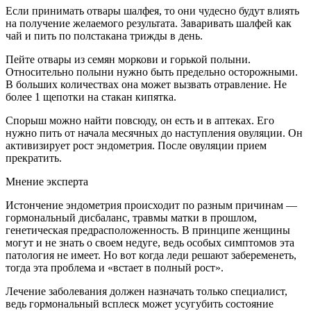
Если принимать отвары шалфея, то они чудесно будут влиять
на получение желаемого результата. Заваривать шалфей как
чай и пить по полстакана трижды в день.
Пейте отвары из семян моркови и горькой полыни.
Относительно полыни нужно быть предельно осторожными.
В больших количествах она может вызвать отравление. Не
более 1 щепотки на стакан кипятка.
Спорыш можно найти повсюду, он есть и в аптеках. Его
нужно пить от начала месячных до наступления овуляции. Он
активизирует рост эндометрия. После овуляции прием
прекратить.
Мнение эксперта
Истончение эндометрия происходит по разным причинам —
гормональный дисбаланс, травмы матки в прошлом,
генетическая предрасположенность. В принципе женщины
могут и не знать о своем недуге, ведь особых симптомов эта
патология не имеет. Но вот когда леди решают забеременеть,
тогда эта проблема и «встает в полный рост».
Лечение заболевания должен назначать только специалист,
ведь гормональный всплеск может усугубить состояние