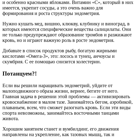
и особенно красными яблоками. Витамин «С», который в них
имеется, укрепит сосуды, а это очень важно для
формирования и роста структуры эндометрия.
Нужно кушать мед, вишню, клюкву, клубнику и виноград, в
которых имеются специфические вещества салицилаты. Они
не только предупреждают образование тромбов и разжижают
кровь, но и играют важную роль в росте эндометрия.
Добавьте в список продуктов рыбу, богатую жирными
кислотами «Омега-3», это: лосось и тунец, анчоусы и
скумбрия. С ее помощью снизится холестерин.
Потанцуем?!
Если вы решили наращивать эндометрий, уйдите от
малоподвижного образа жизни, вернее, бегите от него.
Главная задача в решении этой проблемы — активизировать
кровоснабжение в малом тазе. Занимайтесь бегом, аэробикой,
плаваньем, всем, что сможет разогнать кровь. Если эти виды
спорта невозможны, занимайтесь восточными танцами
живота.
Хорошим занятием станет и вумбилдинг, его движения
направлены на укрепление, как тазовых мышц, так и