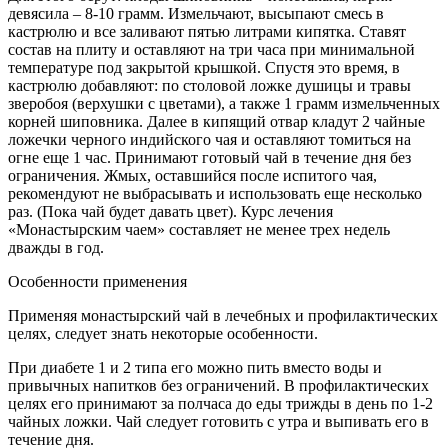
девясила – 8-10 грамм. Измельчают, высыпают смесь в
кастрюлю и все заливают пятью литрами кипятка. Ставят
состав на плиту и оставляют на три часа при минимальной
температуре под закрытой крышкой. Спустя это время, в
кастрюлю добавляют: по столовой ложке душицы и травы
зверобоя (верхушки с цветами), а также 1 грамм измельченных
корней шиповника. Далее в кипящий отвар кладут 2 чайные
ложечки черного индийского чая и оставляют томиться на
огне еще 1 час. Принимают готовый чай в течение дня без
ограничения. Жмых, оставшийся после испитого чая,
рекомендуют не выбрасывать и использовать еще несколько
раз. (Пока чай будет давать цвет). Курс лечения
«Монастырским чаем» составляет не менее трех недель
дважды в год.
Особенности применения
Применяя монастырский чай в лечебных и профилактических
целях, следует знать некоторые особенности.
При диабете 1 и 2 типа его можно пить вместо воды и
привычных напитков без ограничений. В профилактических
целях его принимают за полчаса до еды трижды в день по 1-2
чайных ложки. Чай следует готовить с утра и выпивать его в
течение дня.