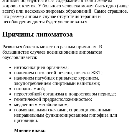
Липомы образуются из-за содержания в ткани железы
жировых клеток. У больного человека может быть одно (чаще
всего) или несколько жировых образований. Самое страшное,
что размер липом в случае отсутствия терапии и
несоблюдения диеты будет увеличиваться.
Причины липоматоза
Развиться болезнь может по разным причинам. В
большинстве случаев возникновение липоматоза
обусловливается:
интоксикацией организма;
наличием патологий печени, почек и ЖКТ;
наличием пагубных привычек: курением,
злоупотреблением спиртными напитками;
гиподинамией;
перестройкой организма в подростковом периоде;
генетической предрасположенностью;
медленным метаболизмом;
гормональными скачками, спровоцированными
неправильным функционированием гипофиза или
щитовидки.
Мнение врача: