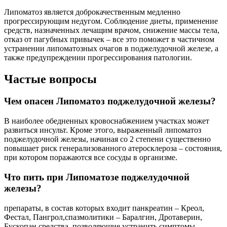
Липоматоз является доброкачественным медленно
прогрессирующим недугом. Соблюдение диеты, применение
средств, назначенных лечащим врачом, снижение массы тела,
отказ от пагубных привычек – все это поможет в частичном
устранении липоматозных очагов в поджелудочной железе, а
также предупреждении прогрессирования патологии.
Частые вопросы
Чем опасен Липоматоз поджелудочной железы?
В наиболее обедненных кровоснабжением участках может
развиться инсульт. Кроме этого, выраженный липоматоз
поджелудочной железы, начиная со 2 степени существенно
повышает риск генерализованного атеросклероза – состояния,
при котором поражаются все сосуды в организме.
Что пить при Липоматозе поджелудочной
железы?
препараты, в состав которых входит панкреатин – Креол,
Фестал, Пангрол,спазмолитики – Баралгин, Дротаверин,
Бускопан,средства, позволяющие устранить симптомы