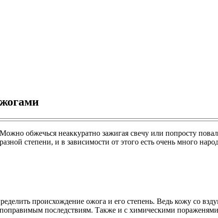
ожогами
. Можно обжечься неаккуратно зажигая свечу или попросту пова
азной степени, и в зависимости от этого есть очень много наро
определить происхождение ожога и его степень. Ведь кожу со в
непоправимым последствиям. Также и с химическими пораженями