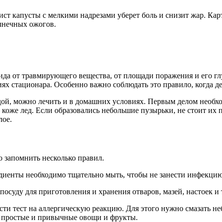
ст капусты с мелкими надрезами уберет боль и снизит жар. Карт
лнечных ожогов.
ида от травмирующего вещества, от площади поражения и его г
х стационара. Особенно важно соблюдать это правило, когда дел
ой, можно лечить и в домашних условиях. Первым делом необхо
оже лед. Если образовались небольшие пузырьки, не стоит их п
лое.
о запомнить несколько правил.
гредиенты необходимо тщательно мыть, чтобы не занести инфекци
осуду для приготовления и хранения отваров, мазей, настоек и т
ти тест на аллергическую реакцию. Для этого нужно смазать неб
е простые и привычные овощи и фрукты.