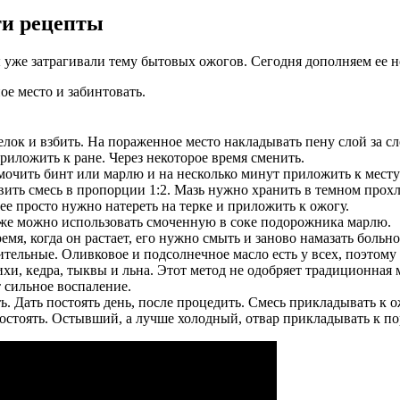
ти рецепты
 уже затрагивали тему бытовых ожогов. Сегодня дополняем ее 
ое место и забинтовать.
елок и взбить. На пораженное место накладывать пену слой за с
риложить к ране. Через некоторое время сменить.
смочить бинт или марлю и на несколько минут приложить к месту
вить смесь в пропорции 1:2. Мазь нужно хранить в темном прох
ее просто нужно натереть на терке и приложить к ожогу.
кже можно использовать смоченную в соке подорожника марлю.
мя, когда он растает, его нужно смыть и заново намазать больно
ительные. Оливковое и подсолнечное масло есть у всех, поэтому
и, кедра, тыквы и льна. Этот метод не одобряет традиционная м
т сильное воспаление.
ь. Дать постоять день, после процедить. Смесь прикладывать к о
 постоять. Остывший, а лучше холодный, отвар прикладывать к п