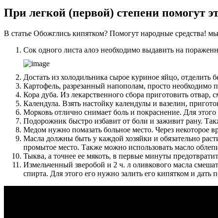
При легкой (первой) степени помогут э
В статье Обожглись кипятком? Помогут народные средства! мы
Сок одного листа алоэ необходимо выдавить на пораженн
Достать из холодильника сырое куриное яйцо, отделить б
Картофель, разрезанный напополам, просто необходимо п
Кора дуба. Из лекарственного сбора приготовить отвар, 
Календула. Взять настойку календулы и вазелин, пригото
Морковь отлично снимает боль и покраснение. Для этого 
Подорожник быстро избавит от боли и заживит рану. Та
Медом нужно помазать больное место. Через некоторое вре
Масла должны быть у каждой хозяйки и обязательно раст
промытое место. Также можно использовать масло облепих
Тыква, а точнее ее мякоть, в первые минуты предотврати
Измельченный зверобой и 2 ч. л оливкового масла смешат
спирта. Для этого его нужно залить его кипятком и дать