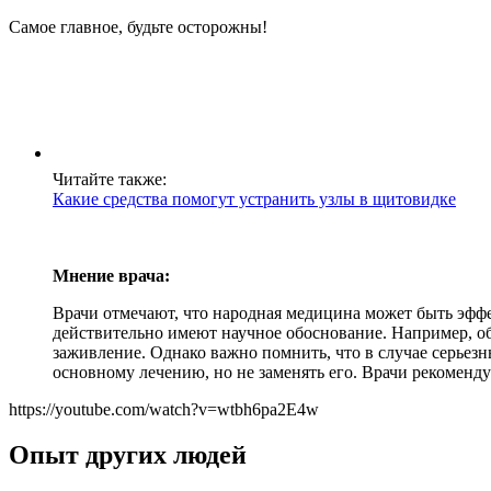
Самое главное, будьте осторожны!
Читайте также:
Какие средства помогут устранить узлы в щитовидке
Мнение врача:
Врачи отмечают, что народная медицина может быть эфф
действительно имеют научное обоснование. Например, об
заживление. Однако важно помнить, что в случае серьез
основному лечению, но не заменять его. Врачи рекоменд
https://youtube.com/watch?v=wtbh6pa2E4w
Опыт других людей