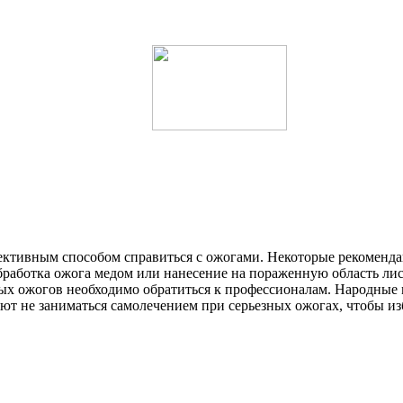
ективным способом справиться с ожогами. Некоторые рекомендац
работка ожога медом или нанесение на пораженную область лис
ных ожогов необходимо обратиться к профессионалам. Народные
уют не заниматься самолечением при серьезных ожогах, чтобы и