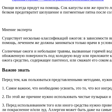
Овощи всегда придут на помощь. Сок капусты или же просто ли
белком предотвратит шелушение и пигментные пятна после со
Мнение эксперта
Существует несколько классификаций ожогов: в зависимости в
помощь, лечением же должны заниматься только врачи в условия
Солнечные ожоги и небольшие травмы, вызванные горячей вод
обожженную поверхность под холодную воду или приложите к к
ожога средство, содержащее пантенол, или смажьте его соком а
Важно знать
Перед тем, как пользоваться представленными методами, нужн
1. Самое важное, что необходимо усвоить, это то, что все ин
2. По этой же причине нужно использовать чистые пузырьки и п
3. Перед использованием того или иного средства нужно провес
ли покраснение и/или зуд. Аллергия может быть даже на самы