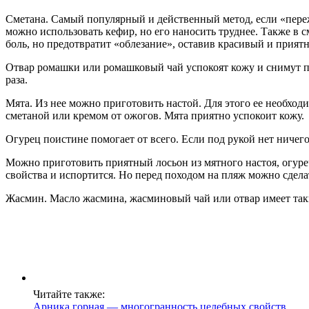
Сметана. Самый популярный и действенный метод, если «переж
можно использовать кефир, но его наносить труднее. Также в 
боль, но предотвратит «облезание», оставив красивый и приятн
Отвар ромашки или ромашковый чай успокоят кожу и снимут пок
раза.
Мята. Из нее можно приготовить настой. Для этого ее необход
сметаной или кремом от ожогов. Мята приятно успокоит кожу.
Огурец поистине помогает от всего. Если под рукой нет ничего
Можно приготовить приятный лосьон из мятного настоя, огуреч
свойства и испортится. Но перед походом на пляж можно сделат
Жасмин. Масло жасмина, жасминовый чай или отвар имеет таки
Читайте также:
Арника горная — многогранность целебных свойств