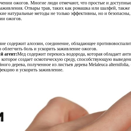
чении ожогов. Многие люди отмечают, что простые и доступные 
 заживления. Отвары трав, таких как ромашка или шалфей, так
кие натуральные методы не только эффективны, но и безопасны,
ии ожогов.
ние содержит алоэзин, соединение, обладающее противовоспал
о облегчить боль и ускорить заживление ожогов.
й агент:
Мед содержит перекись водорода, которая обладает а
а, которое создает осмотическую среду, способствующую вывед
ного дерева, полученное из листьев дерева Melaleuca alternifol
фекцию и ускорить заживление.