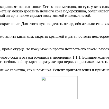
аришься» на солнышке. Есть много методов, но суть у всех одн
сметану можно добавить немного сока подорожника, облепиховог
ый загар, а также сделает кожу мягкой и шелковистой.
раснение. Для этого нужно сделать отвар, обязательно его охла
имо залить кипятком, закрыть крышкой и дать постоять некоторо
, кроме огурца, то кожу можно просто потереть его соком, разре
ного сока и отвара ромашки в пропорции 1:1:1. Большое количес
ь небольшой пузырек и сразу же при первых признаках смазать п
е же свойства, как и ромашка. Рецепт приготовления и примен