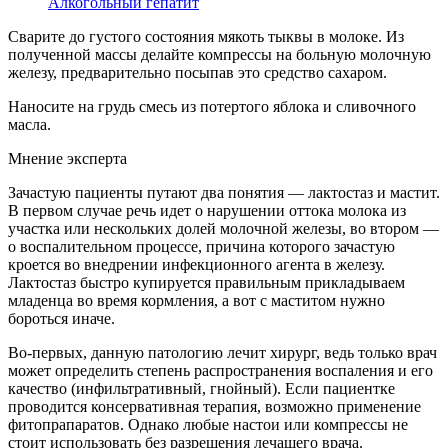
Алкогольный гепатит
Сварите до густого состояния мякоть тыквы в молоке. Из
полученной массы делайте компрессы на больную молочную
железу, предварительно посыпав это средство сахаром.
Наносите на грудь смесь из потертого яблока и сливочного
масла.
Мнение эксперта
Зачастую пациенты путают два понятия — лактостаз и мастит.
В первом случае речь идет о нарушении оттока молока из
участка или нескольких долей молочной железы, во втором —
о воспалительном процессе, причина которого зачастую
кроется во внедрении инфекционного агента в железу.
Лактостаз быстро купируется правильным прикладываем
младенца во время кормления, а вот с маститом нужно
бороться иначе.
Во-первых, данную патологию лечит хирург, ведь только врач
может определить степень распространения воспаления и его
качество (инфильтративный, гнойный). Если пациентке
проводится консервативная терапия, возможно применение
фитопрапаратов. Однако любые настои или компрессы не
стоит использовать без разрешения лечащего врача.