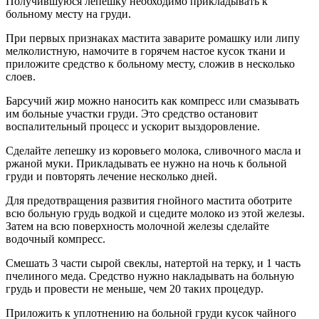
Получившуюся лепешку необходимо прикладывать к
больному месту на груди.
При первых признаках мастита заварите ромашку или липу
мелколистную, намочите в горячем настое кусок ткани и
приложите средство к больному месту, сложив в несколько
слоев.
Барсучий жир можно наносить как компресс или смазывать
им больные участки груди. Это средство остановит
воспалительный процесс и ускорит выздоровление.
Сделайте лепешку из коровьего молока, сливочного масла и
ржаной муки. Прикладывать ее нужно на ночь к больной
груди и повторять лечение несколько дней.
Для предотвращения развития гнойного мастита оботрите
всю больную грудь водкой и сцедите молоко из этой железы.
Затем на всю поверхность молочной железы сделайте
водочный компресс.
Смешать 3 части сырой свеклы, натертой на терку, и 1 часть
пчелиного меда. Средство нужно накладывать на больную
грудь и провести не меньше, чем 20 таких процедур.
Приложить к уплотнению на больной груди кусок чайного