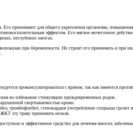
. Его принимают для общего укрепления организма, повышения 
ротивовоспалительным эффектом. Его мягкое мочегонное действи
динах, неглубоких ожогах.
тивопоказан при беременности. Не строит его принимать и при 
.
ендуется проконсультироваться с врачом, так как имеются проти
ам во избежание стимуляции преждевременных родов.
 нарушенной свертываемостью крови.
мбоз, тромбофлебит, стенокардия употребление спорыша грозит и
 ЖКТ эту траву принимать нельзя.
доступное и эффективное средство для лечения многих заболева