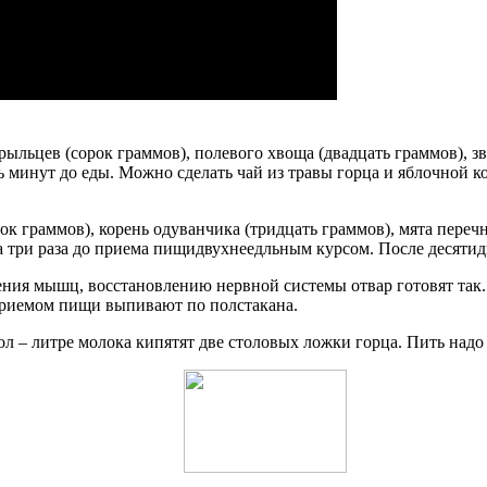
льцев (сорок граммов), полевого хвоща (двадцать граммов), зве
ть минут до еды. Можно сделать чай из травы горца и яблочной к
к граммов), корень одуванчика (тридцать граммов), мята перечна
за три раза до приема пищидвухнеедльным курсом. После десяти
ния мышц, восстановлению нервной системы отвар готовят так.
 приемом пищи выпивают по полстакана.
л – литре молока кипятят две столовых ложки горца. Пить надо 