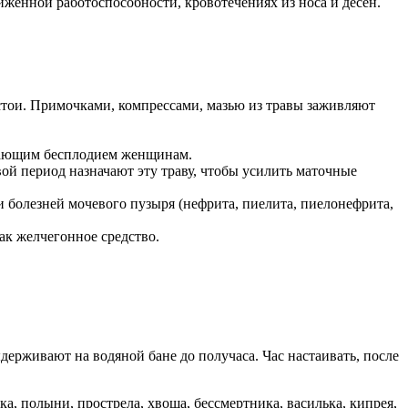
иженной работоспособности, кровотечениях из носа и десен.
тои. Примочками, компрессами, мазью из травы заживляют
адающим бесплодием женщинам.
ой период назначают эту траву, чтобы усилить маточные
 болезней мочевого пузыря (нефрита, пиелита, пиелонефрита,
ак желчегонное средство.
ерживают на водяной бане до получаса. Час настаивать, после
а, полыни, прострела, хвоща, бессмертника, василька, кипрея,