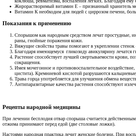
коклюша, ревматизма, воспаления легких. Благодаря ему
Жирорастворимый витамин Е – признанный хранитель мо
Витамин К необходим для людей с циррозом печени, бол
Показания к применению
Спорышом как народным средством лечат простудные, ин
раны, гнойные поражения кожи.
Вяжущие свойства травы помогают в укреплении стенок 
Благодаря имеющемуся гликозиду авикулярину лечатся 
Растение способствует лучшей свертываемости крови, по
сокращения.
Имея мочегонное и противовоспалительное воздействие, 
цистита). Кремниевой кислотой разрушаются кальциевые 
Трава горца употребляется для улучшения обмена веществ
Антипаразитарные качества растения способствуют изле
Рецепты народной медицины
При лечении бесплодия отвар спорыша считается действенным 
отжима принимают перед едой (две столовые ложки).
Настоями народная практика лечит женские болезни. При воспа