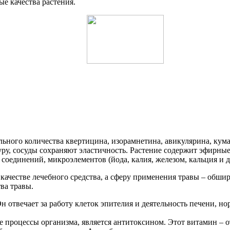
е качества растения.
льного количества квертицина, изорамнетина, авикулярина, кум
ру, сосуды сохраняют эластичность. Растение содержит эфирны
оединений, микроэлементов (йода, калия, железом, кальция и д
качестве лечебного средства, а сферу применения травы – обшир
ва травы.
Он отвечает за работу клеток эпителия и деятельность печени, 
процессы организма, является антитоксином. Этот витамин – о