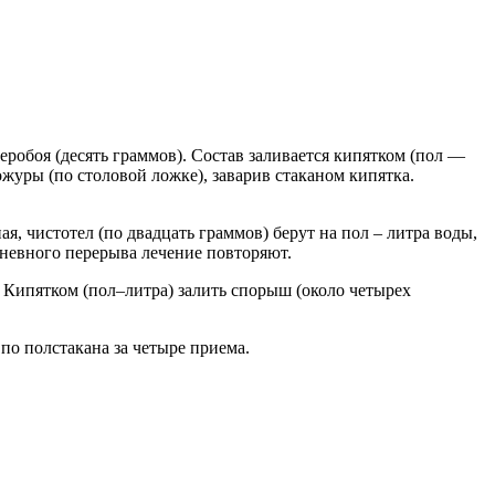
робоя (десять граммов). Состав заливается кипятком (пол —
ожуры (по столовой ложке), заварив стаканом кипятка.
я, чистотел (по двадцать граммов) берут на пол – литра воды,
дневного перерыва лечение повторяют.
 Кипятком (пол–литра) залить спорыш (около четырех
по полстакана за четыре приема.