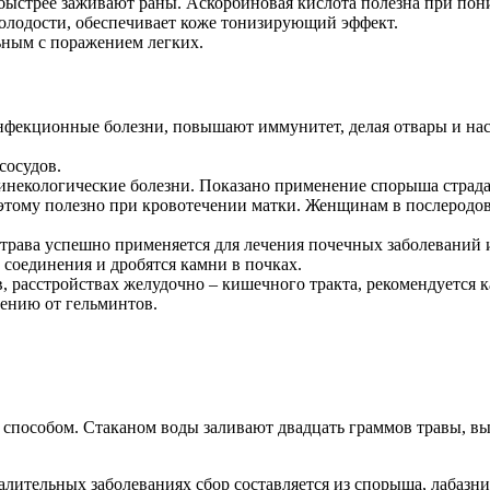
 быстрее заживают раны. Аскорбиновая кислота полезна при пон
лодости, обеспечивает коже тонизирующий эффект.
ьным с поражением легких.
фекционные болезни, повышают иммунитет, делая отвары и нас
сосудов.
гинекологические болезни. Показано применение спорыша стр
этому полезно при кровотечении матки. Женщинам в послеродов
трава успешно применяется для лечения почечных заболеваний и
соединения и дробятся камни в почках.
, расстройствах желудочно – кишечного тракта, рекомендуется к
чению от гельминтов.
способом. Стаканом воды заливают двадцать граммов травы, выд
лительных заболеваниях сбор составляется из спорыша, лабазник