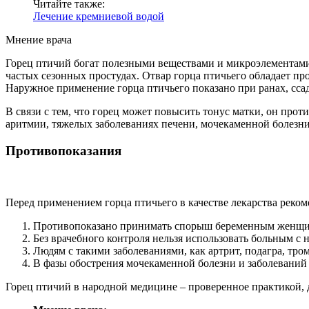
Читайте также:
Лечение кремниевой водой
Мнение врача
Горец птичий богат полезными веществами и микроэлементами
частых сезонных простудах. Отвар горца птичьего обладает п
Наружное применение горца птичьего показано при ранах, сса
В связи с тем, что горец может повысить тонус матки, он про
аритмии, тяжелых заболеваниях печени, мочекаменной болезни
Противопоказания
Перед применением горца птичьего в качестве лекарства реком
Противопоказано принимать спорыш беременным женщин
Без врачебного контроля нельзя использовать больным с
Людям с такими заболеваниями, как артрит, подагра, тро
В фазы обострения мочекаменной болезни и заболеваний
Горец птичий в народной медицине – проверенное практикой, 