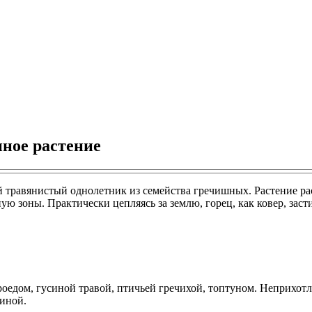
ное растение
й травянистый однолетник из семейства гречишных. Растение ра
 зоны. Практически цепляясь за землю, горец, как ковер, засти
уроедом, гусиной травой, птичьей гречихой, топтуном. Неприхо
иной.