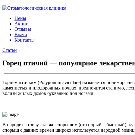
Цены
Акции
Отзывы
Врачи
Контакты
Статьи
›
Горец птичий — популярное лекарствен
Горцем птичьим (Polygonum aviculare) называется полиморфны
каменистых и плодородных почвах, предпочитая степную, лесную
вблизи жилых домов буквально под ногами.
В народе его зовут также спорышом (от спорый – быстрый), к
спорыш с давних времен широко используется народной медиц