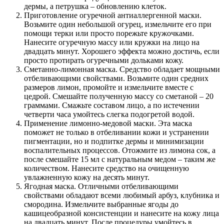
дермы, а петрушка – обновлению клеток.
Приготовление огуречной антиаллергенной маски.
Возьмите один небольшой огурец, измельчите его при
помощи терки или просто порежьте кружочками.
Нанесите огуречную массу или кружки на лицо на
двадцать минут. Хорошего эффекта можно достичь, если
просто протирать огуречными дольками кожу.
Сметанно-лимонная маска. Средство обладает мощными
отбеливающими свойствами. Возьмите один средних
размеров лимон, промойте и измельчите вместе с
цедрой. Смешайте полученную массу со сметаной – 20
граммами. Смажьте составом лицо, а по истечении
четверти часа умойтесь слегка подогретой водой.
Применение лимонно-медовой маски. Эта маска
поможет не только в отбеливании кожи и устранении
пигментации, но и подпитке дермы и минимизации
воспалительных процессов. Отожмите из лимона сок, а
после смешайте 15 мл с натуральным медом – таким же
количеством. Нанесите средство на очищенную
увлажненную кожу на десять минут.
Ягодная маска. Отличными отбеливающими
свойствами обладают всеми любимый арбуз, клубника и
смородина. Измельчите выбранные ягоды до
кашицеобразной консистенции и нанесите на кожу лица
на двадцать минут. После процедуры умойтесь в