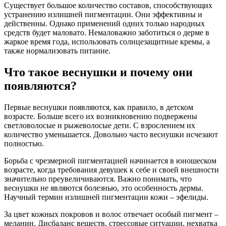
Существует большое количество составов, способствующих
устранению излишней пигментации. Они эффективны и
действенны. Однако применений одних только народных
средств будет маловато. Немаловажно заботиться о дерме в
жаркое время года, использовать солнцезащитные кремы, а
также нормализовать питание.
Что такое веснушки и почему они
появляются?
Первые веснушки появляются, как правило, в детском
возрасте. Больше всего их возникновению подвержены
светловолосые и рыжеволосые дети. С взрослением их
количество уменьшается. Довольно часто веснушки исчезают
полностью.
Борьба с чрезмерной пигментацией начинается в юношеском
возрасте, когда требования девушек к себе и своей внешности
значительно преувеличиваются. Важно понимать, что
веснушки не являются болезнью, это особенность дермы.
Научный термин излишней пигментации кожи – эфелиды.
За цвет кожных покровов и волос отвечает особый пигмент –
меланин. Дисбаланс веществ, стрессовые ситуации, нехватка