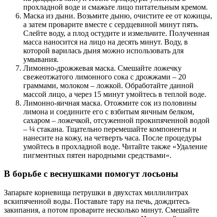
прохладной воде и смажьте лицо питательным кремом.
Маска из дыни. Возьмите дыню, очистите ее от кожицы,
а затем проварите вместе с сердцевиной минут пять.
Слейте воду, а плод остудите и измельчите. Полученная
масса наносится на лицо на десять минут. Воду, в
которой варилась дыня можно использовать для
умывания.
Лимонно-дрожжевая маска. Смешайте ложечку
свежеотжатого лимонного сока с дрожжами – 20
граммами, молоком – ложкой. Обработайте данной
массой лицо, а через 15 минут умойтесь в теплой воде.
Лимонно-яичная маска. Отожмите сок из половины
лимона и соедините его с взбитым яичным белком,
сахаром – ложечкой, отсуженной прокипяченной водой
– ¼ стакана. Тщательно перемешайте компоненты и
нанесите на кожу, на четверть часа. После процедуры
умойтесь в прохладной воде. Читайте также «Удаление
пигментных пятен народными средствами«.
В борьбе с веснушками помогут лосьоны
Запарьте корневища петрушки в двухстах миллилитрах
вскипяченной воды. Поставьте тару на печь, дождитесь
закипания, а потом проварите несколько минут. Смешайте