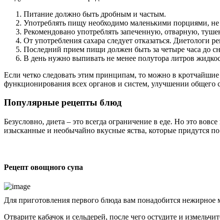
Питание должно быть дробным и частым.
Употреблять пищу необходимо маленькими порциями, не м
Рекомендовано употреблять запеченную, отварную, туше
От употребления сахара следует отказаться. Диетологи р
Последний прием пищи должен быть за четыре часа до сна
В день нужно выпивать не менее полутора литров жидкос
Если четко следовать этим принципам, то можно в кротчайшие
функционирования всех органов и систем, улучшении общего с
Популярные рецепты блюд
Безусловно, диета – это всегда ограничение в еде. Но это вовс
изысканные и необычайно вкусные яства, которые придутся по
Рецепт овощного супа
Для приготовления первого блюда вам понадобится нежирное маг
Отварите кабачок и сельдерей, после чего остудите и измельчи