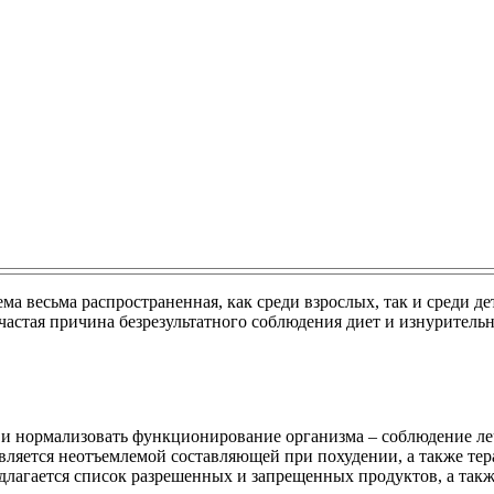
а весьма распространенная, как среди взрослых, так и среди де
частая причина безрезультатного соблюдения диет и изнуритель
и нормализовать функционирование организма – соблюдение ле
ляется неотъемлемой составляющей при похудении, а также тера
агается список разрешенных и запрещенных продуктов, а такж