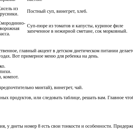
исель из
Постный суп, винегрет, хлеб.
русники.
Смородинно-
Суп-пюре из томатов и капусты, куриное филе
творожная
запеченное в нежирной сметане, сок морковный.
асса.
нственное, главный акцент в детском диетическом питании дел
годах. Вот примерное меню для ребенка на день.
ко.
епихи.
, компот.
редпочтительно минтай), винегрет, чай.
ых продуктов, или следовать таблице, решать вам. Главное что
я, у диеты номер 8 есть свои тонкости и особенности. Придержи