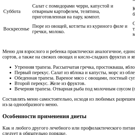
Салат с помидорами черри, капустой и
К
Суббота
отварным картофелем, телятина,
б
приготовленная на пару, компот.
Пюре из овощей, котлеты из куриного филе и
Воскресенье
гречки, молоко.
м
Меню для взрослого и ребенка практически аналогичное, еди
сортов, а также на свежих овощах и кисло-сладких фруктах и я
Утренняя трапеза. Рассыпчатая гречка, простокваша, ябло
Первый перекус. Салат из яблока и капусты, морс из обл
Обеденная трапеза. Вареное мясо с овощами, постный суп
Второй перекус. Желе из фруктов.
Вечерняя трапеза. Отварная рыба под молочным соусом (п
Составлять меню самостоятельно, исходя из любимых разрешенн
из-за однообразного меню.
Особенности применения диеты
Как и любого другого лечебного или профилактического питани
следует в обязательно порядке.