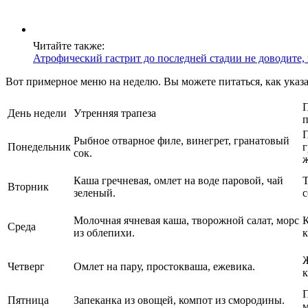
Читайте также:
Атрофический гастрит до последней стадии не доводите,
Вот примерное меню на неделю. Вы можете питаться, как указан
День недели
Утренняя трапеза
п
Рыбное отварное филе, винегрет, гранатовый
Понедельник
сок.
ж
Каша гречневая, омлет на воде паровой, чай
Вторник
зеленый.
с
Молочная ячневая каша, творожной салат, морс
Среда
из облепихи.
к
Ж
Четверг
Омлет на пару, простокваша, ежевика.
к
Пятница
Запеканка из овощей, компот из смородины.
м