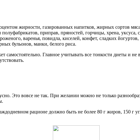
центом жирности, газированных напитков, жирных сортов мяса,
 полуфабрикатов, приправ, пряностей, горчицы, хрена, уксуса, 
мороженого, варенья, повидла, киселей, конфет, сладких йогурто
ных бульонов, манки, белого риса.
ет самостоятельно. Главное учитывать все тонкости диеты и н
утствовать.
усно. Это вовсе не так. При желании можно не только разнообр
ы.
ждодневном рационе должно быть не более 80 г жиров, 150 г угл