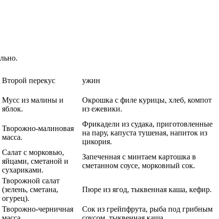
льно.
Второй перекус
ужин
Мусс из малины и
Окрошка с филе курицы, хлеб, компот
яблок.
из ежевики.
Фрикадели из судака, приготовленные
Творожно-малиновая
на пару, капуста тушеная, напиток из
масса.
цикория.
Салат с морковью,
Запеченная с минтаем картошка в
яйцами, сметаной и
сметанном соусе, морковный сок.
сухариками.
Творожной салат
(зелень, сметана,
Пюре из ягод, тыквенная каша, кефир.
огурец).
Творожно-черничная
Сок из грейпфрута, рыба под грибным
масса.
соусом, тыквенная каша.