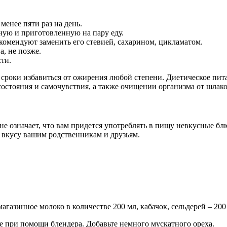
енее пяти раз на день.
ную и приготовленную на пару еду.
екомендуют заменить его стевией, сахарином, цикламатом.
, не позже.
ти.
 сроки избавиться от ожирения любой степени. Диетическое пи
остояния и самочувствия, а также очищении организма от шлако
е не означает, что вам придется употреблять в пищу невкусные б
 вкусу вашим родственникам и друзьям.
азинное молоко в количестве 200 мл, кабачок, сельдерей – 200 
те при помощи блендера. Добавьте немного мускатного ореха.