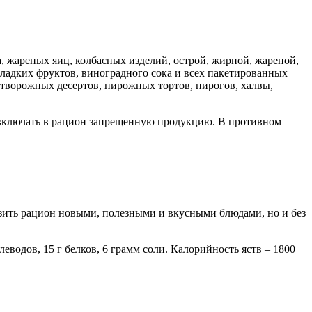
 жареных яиц, колбасных изделий, острой, жирной, жареной,
сладких фруктов, виноградного сока и всех пакетированных
в, творожных десертов, пирожных тортов, пирогов, халвы,
е включать в рацион запрещенную продукцию. В противном
азить рацион новыми, полезными и вкусными блюдами, но и без
еводов, 15 г белков, 6 грамм соли. Калорийность яств – 1800