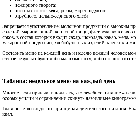
нежирного творога;
постных сортов мяса, рыбы, морепродуктов;
отрубного, цельно-зернового хлеба.
Запрещается употребление: молочной продукции с высоким про
соленой, маринованной, копченой пищи, фастфуда, консервов и
соков, в состав которых входит сахар, шоколада, какао, меда, 
макаронной продукции, хлебобулочных изделий, крепких и жир
Составить меню на каждый день и неделю каждый человек мож
случае результат будет либо малозаметным, либо полностью отс
Таблица: недельное меню на каждый день
Многие люди привыкли полагать, что лечебное питание – невк
особых усилий и ограничений скинуть назойливые килограмм
Главное четко следовать принципам диетического питания. В ка
ккал.