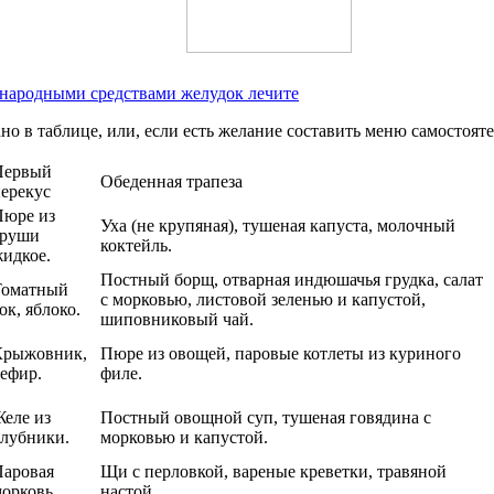
 народными средствами желудок лечите
о в таблице, или, если есть желание составить меню самостояте
Первый
Обеденная трапеза
ерекус
Пюре из
Уха (не крупяная), тушеная капуста, молочный
груши
коктейль.
идкое.
Постный борщ, отварная индюшачья грудка, салат
Томатный
с морковью, листовой зеленью и капустой,
ок, яблоко.
шиповниковый чай.
Крыжовник,
Пюре из овощей, паровые котлеты из куриного
ефир.
филе.
еле из
Постный овощной суп, тушеная говядина с
лубники.
морковью и капустой.
Паровая
Щи с перловкой, вареные креветки, травяной
орковь.
настой.