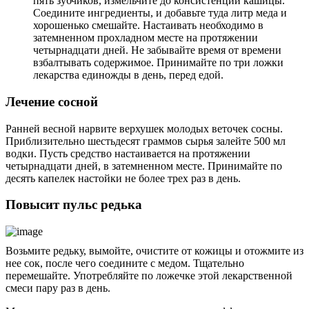
пять зубчиков, измельчите до консистенции кашицы.
Соедините ингредиенты, и добавьте туда литр меда и
хорошенько смешайте. Настаивать необходимо в
затемненном прохладном месте на протяжении
четырнадцати дней. Не забывайте время от времени
взбалтывать содержимое. Принимайте по три ложки
лекарства единожды в день, перед едой.
Лечение сосной
Ранней весной нарвите верхушек молодых веточек сосны.
Приблизительно шестьдесят граммов сырья залейте 500 мл
водки. Пусть средство настаивается на протяжении
четырнадцати дней, в затемненном месте. Принимайте по
десять капелек настойки не более трех раз в день.
Повысит пульс редька
Возьмите редьку, вымойте, очистите от кожицы и отожмите из
нее сок, после чего соедините с медом. Тщательно
перемешайте. Употребляйте по ложечке этой лекарственной
смеси пару раз в день.