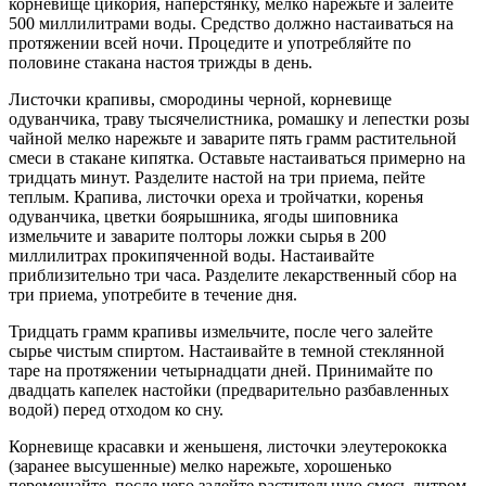
корневище цикория, наперстянку, мелко нарежьте и залейте
500 миллилитрами воды. Средство должно настаиваться на
протяжении всей ночи. Процедите и употребляйте по
половине стакана настоя трижды в день.
Листочки крапивы, смородины черной, корневище
одуванчика, траву тысячелистника, ромашку и лепестки розы
чайной мелко нарежьте и заварите пять грамм растительной
смеси в стакане кипятка. Оставьте настаиваться примерно на
тридцать минут. Разделите настой на три приема, пейте
теплым. Крапива, листочки ореха и тройчатки, коренья
одуванчика, цветки боярышника, ягоды шиповника
измельчите и заварите полторы ложки сырья в 200
миллилитрах прокипяченной воды. Настаивайте
приблизительно три часа. Разделите лекарственный сбор на
три приема, употребите в течение дня.
Тридцать грамм крапивы измельчите, после чего залейте
сырье чистым спиртом. Настаивайте в темной стеклянной
таре на протяжении четырнадцати дней. Принимайте по
двадцать капелек настойки (предварительно разбавленных
водой) перед отходом ко сну.
Корневище красавки и женьшеня, листочки элеутерококка
(заранее высушенные) мелко нарежьте, хорошенько
перемешайте, после чего залейте растительную смесь литром