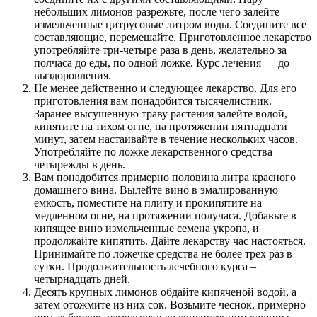
небольших лимонов разрежьте, после чего залейте
измельченные цитрусовые литром воды. Соедините все
составляющие, перемешайте. Приготовленное лекарство
употребляйте три-четыре раза в день, желательно за
полчаса до еды, по одной ложке. Курс лечения — до
выздоровления.
Не менее действенно и следующее лекарство. Для его
приготовления вам понадобится тысячелистник.
Заранее высушенную траву растения залейте водой,
кипятите на тихом огне, на протяжении пятнадцати
минут, затем настаивайте в течение нескольких часов.
Употребляйте по ложке лекарственного средства
четырежды в день.
Вам понадобится примерно половина литра красного
домашнего вина. Вылейте вино в эмалированную
емкость, поместите на плиту и прокипятите на
медленном огне, на протяжении получаса. Добавьте в
кипящее вино измельченные семена укропа, и
продолжайте кипятить. Дайте лекарству час настояться.
Принимайте по ложечке средства не более трех раз в
сутки. Продолжительность лечебного курса –
четырнадцать дней.
Десять крупных лимонов обдайте кипяченой водой, а
затем отожмите из них сок. Возьмите чеснок, примерно