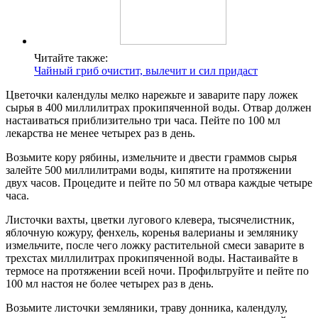
Читайте также:
Чайный гриб очистит, вылечит и сил придаст
Цветочки календулы мелко нарежьте и заварите пару ложек
сырья в 400 миллилитрах прокипяченной воды. Отвар должен
настаиваться приблизительно три часа. Пейте по 100 мл
лекарства не менее четырех раз в день.
Возьмите кору рябины, измельчите и двести граммов сырья
залейте 500 миллилитрами воды, кипятите на протяжении
двух часов. Процедите и пейте по 50 мл отвара каждые четыре
часа.
Листочки вахты, цветки лугового клевера, тысячелистник,
яблочную кожуру, фенхель, коренья валерианы и землянику
измельчите, после чего ложку растительной смеси заварите в
трехстах миллилитрах прокипяченной воды. Настаивайте в
термосе на протяжении всей ночи. Профильтруйте и пейте по
100 мл настоя не более четырех раз в день.
Возьмите листочки земляники, траву донника, календулу,