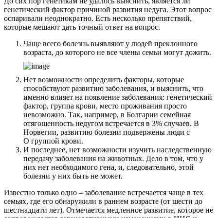
До сих пор генетикам не удалось выяснить, является ли
генетический фактор причиной развития недуга. Этот вопрос
оспаривали неоднократно. Есть несколько препятствий,
которые мешают дать точный ответ на вопрос.
Чаще всего болезнь выявляют у людей преклонного
возраста, до которого не все члены семьи могут дожить.
Нет возможности определить факторы, которые
способствуют развитию заболевания, и выяснить, что
именно влияет на появление заболевания: генетический
фактор, группа крови, место проживания просто
невозможно. Так, например, в Болгарии семейная
отягощенность недугом встречается в 3% случаев. В
Норвегии, развитию болезни подвержены люди с
О группой крови.
И последнее, нет возможности изучить наследственную
передачу заболевания на животных. Дело в том, что у
них нет необходимого гена, и, следовательно, этой
болезни у них быть не может.
Известно только одно – заболевание встречается чаще в тех
семьях, где его обнаружили в раннем возрасте (от шести до
шестнадцати лет). Отмечается медленное развитие, которое не