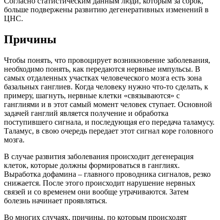
Согласно статистическим данным люди, которым за сорок,
больше подвержены развитию дегенеративных изменений в
ЦНС.
Причины
Чтобы понять, что провоцирует возникновение заболевания,
необходимо понять, как передаются нервные импульсы. В
самых отдаленных участках человеческого мозга есть зона
базальных ганглиев. Когда человеку нужно что-то сделать, к
примеру, шагнуть, нервные клетки «связываются» с
ганглиями и в этот самый момент человек ступает. Основной
задачей ганглий является получение и обработка
поступившего сигнала, и последующая его передача таламусу.
Таламус, в свою очередь передает этот сигнал коре головного
мозга.
В случае развития заболевания происходит дегенерация
клеток, которые должны формироваться в ганглиях.
Выработка дофамина – главного проводника сигналов, резко
снижается. После этого происходит нарушение нервных
связей и со временем они вообще утрачиваются. Затем
болезнь начинает проявляться.
Во многих случаях, причины, по которым происходят