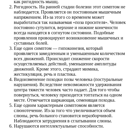
как ригидность мышц.
Ригидность. На ранней стадии болезни этот симптом не
наблюдается. Проявляется он постоянным мышечным
напряжением. Из-за этого со временем может
выработаться так называемая «поза просителя». Человек
постоянно сутулится, верхние и нижние конечности
всегда находятся в согнутом состоянии. Подобные
проявления провоцируют возникновение мышечных и
суставных болей.
Еще один симптом — гипокинезия, который
проявляется замедленным и уменьшенным количеством
всех движений. Происходит снижение скорости
осуществляемых действий, уменьшение амплитуды
движений. Кроме этого, страдают мимика,
жестикуляция, речь и пластика.
Видоизменение походки позы человека (постуральные
нарушения). Вследствие невозможности удерживания
центра тяжести человек часто падает. Для того чтобы
повернуться, человеку приходится топтаться на одном
месте. Отмечается шаркающая, семенящая походка.
Еще одним характерным симптомом является
слюнотечение. Из-за того что увеличивается объем
слюны, речь больного становится неразборчивой.
Наблюдаются затруднения в сглатывании слюны.
Нарушаются интеллектуальные способности.