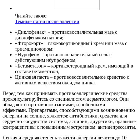
Читайте также:
Темные пятна после аллергии
«Диклофенак» – противовоспалительная мазь с
диклофенаком натрия;
«Фторокорт» – глюкокортикоидный крем или мазь с
триамцинолоном;
«Нурофен» – противовоспалительный гель с
действующим ибупрофеном;
«Бетаметазон» – кортикостероидный крем, имеющий в
составе бетаметазон;
Цинковая паста – противовоспалительное средство с
активным веществом оксидом цинка.
Перед тем как принимать противоаллергические средства
проконсультируйтесь со специалистом дерматологом. Они
обладают и противопоказаниями, и побочными
эффектами. Препаратами, способствующими возникновению
аллергии на солнце, являются: антибиотики, средства для
сердечно-сосудистой системы, аспирин, диуретики, оральные
контрацептивы с повышенным эстрогеном, антидепрессанты.
Легкая и средняя степень тяжести аллергии лечится до 10