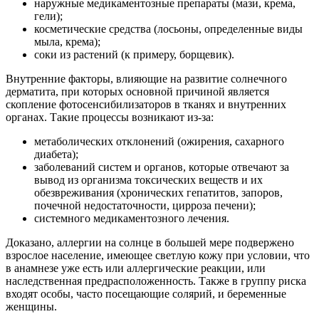
наружные медикаментозные препараты (мази, крема,
гели);
косметические средства (лосьоны, определенные виды
мыла, крема);
соки из растений (к примеру, борщевик).
Внутренние факторы, влияющие на развитие солнечного
дерматита, при которых основной причиной является
скопление фотосенсибилизаторов в тканях и внутренних
органах. Такие процессы возникают из-за:
метаболических отклонений (ожирения, сахарного
диабета);
заболеваний систем и органов, которые отвечают за
вывод из организма токсических веществ и их
обезвреживания (хронических гепатитов, запоров,
почечной недостаточности, цирроза печени);
системного медикаментозного лечения.
Доказано, аллергии на солнце в большей мере подвержено
взрослое население, имеющее светлую кожу при условии, что
в анамнезе уже есть или аллергические реакции, или
наследственная предрасположенность. Также в группу риска
входят особы, часто посещающие солярий, и беременные
женщины.