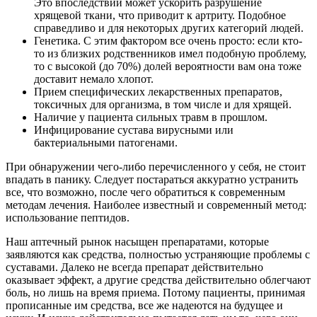
Это впоследствии может ускорить разрушение
хрящевой ткани, что приводит к артриту. Подобное
справедливо и для некоторых других категорий людей.
Генетика. С этим фактором все очень просто: если кто-
то из близких родственников имел подобную проблему,
то с высокой (до 70%) долей вероятности вам она тоже
доставит немало хлопот.
Прием специфических лекарственных препаратов,
токсичных для организма, в том числе и для хрящей.
Наличие у пациента сильных травм в прошлом.
Инфицирование сустава вирусными или
бактериальными патогенами.
При обнаружении чего-либо перечисленного у себя, не стоит
впадать в панику. Следует постараться аккуратно устранить
все, что возможно, после чего обратиться к современным
методам лечения. Наиболее известный и современный метод:
использование пептидов.
Наш аптечный рынок насыщен препаратами, которые
заявляются как средства, полностью устраняющие проблемы с
суставами. Далеко не всегда препарат действительно
оказывает эффект, а другие средства действительно облегчают
боль, но лишь на время приема. Потому пациенты, принимая
прописанные им средства, все же надеются на будущее и