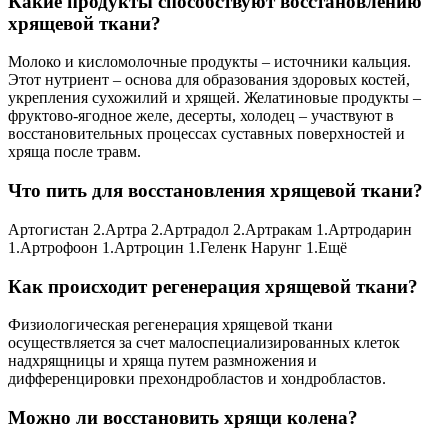
Какие продукты способствуют восстановлению
хрящевой ткани?
Молоко и кисломолочные продукты – источники кальция.
Этот нутриент – основа для образования здоровых костей,
укрепления сухожилий и хрящей. Желатиновые продукты –
фруктово-ягодное желе, десерты, холодец – участвуют в
восстановительных процессах суставных поверхностей и
хряща после травм.
Что пить для восстановления хрящевой ткани?
Артогистан 2.Артра 2.Артрадол 2.Артракам 1.Артродарин
1.Артрофоон 1.Артроцин 1.Геленк Нарунг 1.Ещё
Как происходит регенерация хрящевой ткани?
Физиологическая регенерация хрящевой ткани
осуществляется за счет малоспециализированных клеток
надхрящницы и хряща путем размножения и
дифференцировки прехондробластов и хондробластов.
Можно ли восстановить хрящи колена?