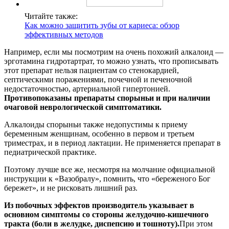
Читайте также:
Как можно защитить зубы от кариеса: обзор
эффективных методов
Например, если мы посмотрим на очень похожий алкалоид —
эрготамина гидротартрат, то можно узнать, что прописывать
этот препарат нельзя пациентам со стенокардией,
септическими поражениями, почечной и печеночной
недостаточностью, артериальной гипертонией.
Противопоказаны препараты спорыньи и при наличии
очаговой неврологической симптоматики.
Алкалоиды спорыньи также недопустимы к приему
беременным женщинам, особенно в первом и третьем
триместрах, и в период лактации. Не применяется препарат в
педиатрической практике.
Поэтому лучше все же, несмотря на молчание официальной
инструкции к «Вазобралу», помнить, что «береженого Бог
бережет», и не рисковать лишний раз.
Из побочных эффектов производитель указывает в
основном симптомы со стороны желудочно-кишечного
тракта (боли в желудке, диспепсию и тошноту).
При этом