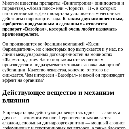
Многим известны препараты «Винпотропил» (винпоцетин и
пирацетам), «Лозап плюс» или «Лориста – Н», в которых
гипотензивный эффект лозартана усиливается мочегонным
действием гидрохлортиазида.
К таким двухкомпонентным,
«добротно продуманным и сделанным» относится
препарат «Вазобрал», который очень любят назначать
врачи-неврологи.
Он производится во Франции компанией «Кьези
Фармацевтичи», но с некоторых пор выпускается и у нас, по
линии международных договоренностей на мощностях
«Фармстандарта». Часто под таким отечественным
производством подразумевается только фасовка импортной
субстанции. Качество лекарства, конечно, от этого не
снижается. Чем интересен «Вазобрал» и какой он производит
эффект на организм?
Действующее вещество и механизм
влияния
У препарата два действующих вещества: одно — главное, а
другое — вспомогательное. Первостепенным является
алкалоид спорыньи дигидроэргокриптин — мощный агонист
дофаминовых и серотониновых рецепторов, а также блокатор