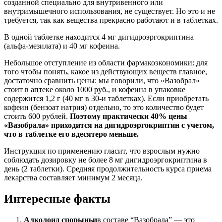
созданной специально для внутривенного или
внутримышечного использования, не существует. Но это и не
требуется, так как вещества прекрасно работают и в таблетках.
В одной таблетке находится 4 мг дигидроэргокриптина
(альфа-мезилата) и 40 мг кофеина.
Небольшое отступление из области фармакоэкономики: для
того чтобы понять, какое из действующих веществ главное,
достаточно сравнить цены: мы говорили, что «Вазобрал»
стоит в аптеке около 1000 руб., и кофеина в упаковке
содержится 1,2 г (40 мг в 30-и таблетках). Если приобретать
кофеин (бензоат натрия) отдельно, то это количество будет
стоить 600 рублей.
Поэтому практически 40% цены
«Вазобрала» приходится на дигидроэргокриптин с учетом,
что в таблетке его вдесятеро меньше.
Инструкция по применению гласит, что взрослым нужно
соблюдать дозировку не более 8 мг дигидроэргокриптина в
день (2 таблетки). Средняя продолжительность курса приема
лекарства составляет минимум 2 месяца.
Интересные факты
Алколоид спорыньи
в составе “Вазобрала” — это