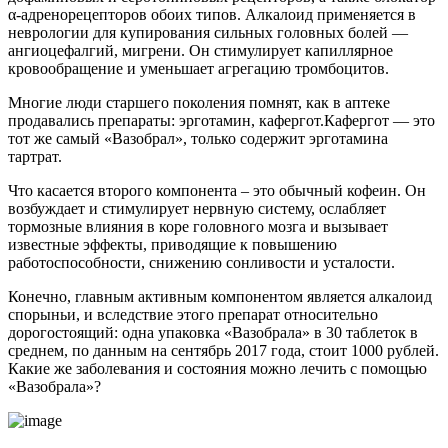
α-адренорецепторов обоих типов. Алкалоид применяется в
неврологии для купирования сильных головных болей —
ангиоцефалгий, мигрени. Он стимулирует капиллярное
кровообращение и уменьшает агрегацию тромбоцитов.
Многие люди старшего поколения помнят, как в аптеке
продавались препараты: эрготамин, кафергот.Кафергот — это
тот же самый «Вазобрал», только содержит эрготамина
тартрат.
Что касается второго компонента – это обычный кофеин. Он
возбуждает и стимулирует нервную систему, ослабляет
тормозные влияния в коре головного мозга и вызывает
известные эффекты, приводящие к повышению
работоспособности, снижению сонливости и усталости.
Конечно, главным активным компонентом является алкалоид
спорыньи, и вследствие этого препарат относительно
дорогостоящий: одна упаковка «Вазобрала» в 30 таблеток в
среднем, по данным на сентябрь 2017 года, стоит 1000 рублей.
Какие же заболевания и состояния можно лечить с помощью
«Вазобрала»?