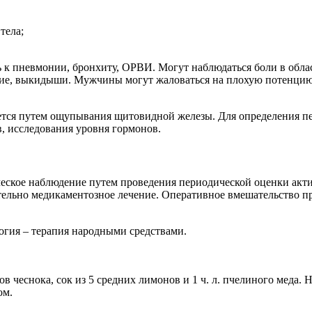
тела;
 пневмонии, бронхиту, ОРВИ. Могут наблюдаться боли в облас
ие, выкидыши. Мужчины могут жаловаться на плохую потенцию и
яется путем ощупывания щитовидной железы. Для определения 
, исследования уровня гормонов.
еское наблюдение путем проведения периодической оценки акти
тельно медикаментозное лечение. Оперативное вмешательство пр
огия – терапия народными средствами.
 чеснока, сок из 5 средних лимонов и 1 ч. л. пчелиного меда. Н
ом.