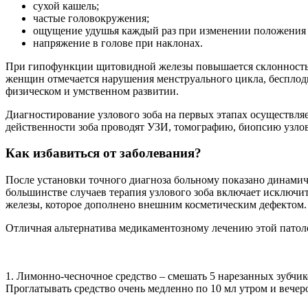
сухой кашель;
частые головокружения;
ощущение удушья каждый раз при изменении положения 
напряжение в голове при наклонах.
При гипофункции щитовидной железы повышается склонность к
женщин отмечается нарушения менструального цикла, бесплод
физическом и умственном развитии.
Диагностирование узлового зоба на первых этапах осуществл
действенности зоба проводят УЗИ, томографию, биопсию узлов
Как избавиться от заболевания?
После установки точного диагноза больному показано динамич
большинстве случаев терапия узлового зоба включает исключи
железы, которое дополнено внешним косметическим дефектом.
Отличная альтернатива медикаментозному лечению этой патол
1. Лимонно-чесночное средство – смешать 5 нарезанных зубчиков
Проглатывать средство очень медленно по 10 мл утром и вечер