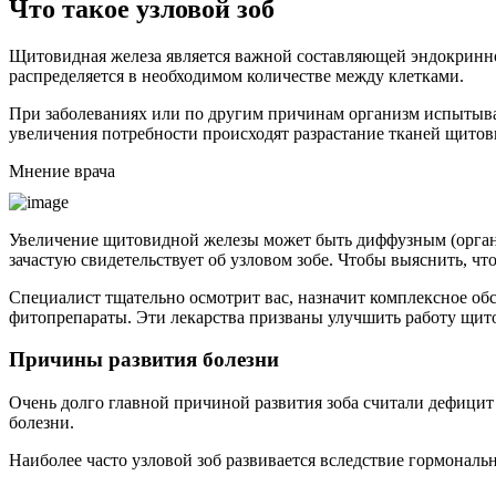
Что такое узловой зоб
Щитовидная железа является важной составляющей эндокринной 
распределяется в необходимом количестве между клетками.
При заболеваниях или по другим причинам организм испытывае
увеличения потребности происходят разрастание тканей щитови
Мнение врача
Увеличение щитовидной железы может быть диффузным (орган 
зачастую свидетельствует об узловом зобе. Чтобы выяснить, что
Специалист тщательно осмотрит вас, назначит комплексное об
фитопрепараты. Эти лекарства призваны улучшить работу щито
Причины развития болезни
Очень долго главной причиной развития зоба считали дефицит
болезни.
Наиболее часто узловой зоб развивается вследствие гормона