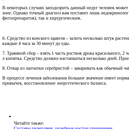
В некоторых случаях заподозрить данный недуг человек может
зоне. Однако точный диагноз вам поставит лишь эндокринолог
фитопрепаратов), так и хирургическим.
6. Средство из конского щавеля – залить несколько штук расте
каждые 4 часа за 30 минут до еды.
7. Травяной сбор – взять 1 часть ростков дрока красильного, 2
л кипятка. Средство должно настаиваться несколько дней. Прин
8. Отвар из лапчатки серебристой – заваривать как обычный ча
В процессе лечения заболевания большое значение имеет норма
привычек, восстановление энергетического баланса.
Читайте также:
Суставы укрепляем, целебные настои принимаем