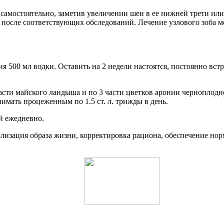
 самостоятельно, заметив увеличении шеи в ее нижней трети и
 после соответствующих обследований. Лечение узлового зоба 
ния 500 мл водки. Оставить на 2 недели настоятся, постоянно вс
 части майского ландыша и по 3 части цветков аронии черноплодно
имать процеженным по 1.5 ст. л. трижды в день.
й ежедневно.
лизация образа жизни, корректировка рациона, обеспечение нор