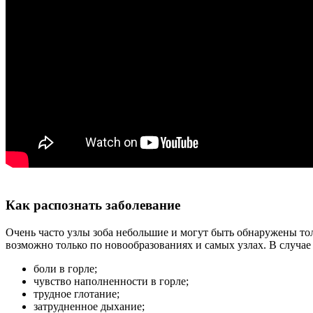
Как распознать заболевание
Очень часто узлы зоба небольшие и могут быть обнаружены то
возможно только по новообразованиях и самых узлах. В случае
боли в горле;
чувство наполненности в горле;
трудное глотание;
затрудненное дыхание;