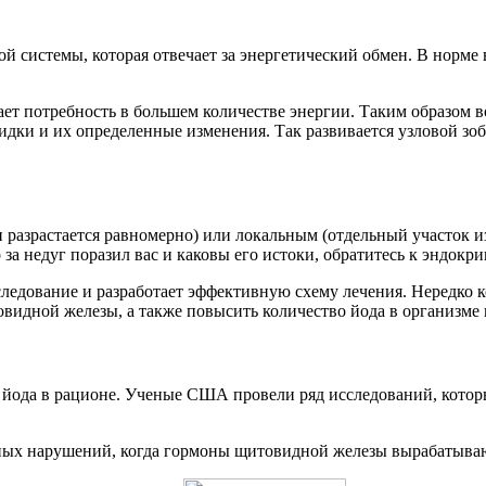
системы, которая отвечает за энергетический обмен. В норме вс
т потребность в большем количестве энергии. Таким образом в
дки и их определенные изменения. Так развивается узловой зоб
разрастается равномерно) или локальным (отдельный участок 
 за недуг поразил вас и каковы его истоки, обратитесь к эндокр
следование и разработает эффективную схему лечения. Нередко к
видной железы, а также повысить количество йода в организме 
 йода в рационе. Ученые США провели ряд исследований, котор
льных нарушений, когда гормоны щитовидной железы вырабатываю