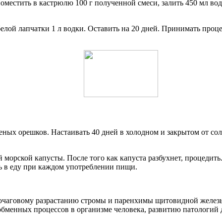
оместить в кастрюлю 100 г полученной смеси, залить 450 мл во
 белой лапчатки 1 л водки. Оставить на 20 дней. Принимать про
леных орешков. Настаивать 40 дней в холодном и закрытом от со
ой морской капусты. После того как капуста разбухнет, процедить
ь в еду при каждом употреблении пищи.
к очаговому разрастанию стромы и паренхимы щитовидной железы
обменных процессов в организме человека, развитию патологий