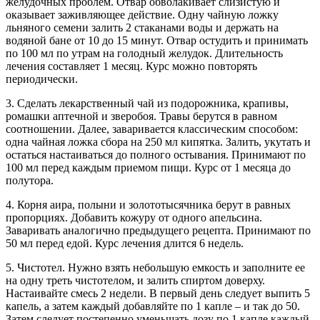
желудочных проблем. Отвар обволакивает слизистую и
оказывает заживляющее действие. Одну чайную ложку
льняного семени залить 2 стаканами воды и держать на
водяной бане от 10 до 15 минут. Отвар остудить и принимать
по 100 мл по утрам на голодный желудок. Длительность
лечения составляет 1 месяц. Курс можно повторять
периодически.
3. Сделать лекарственный чай из подорожника, крапивы,
ромашки аптечной и зверобоя. Травы берутся в равном
соотношении. Далее, заваривается классическим способом:
одна чайная ложка сбора на 250 мл кипятка. Залить, укутать и
остаться настаиваться до полного остывания. Принимают по
100 мл перед каждым приемом пищи. Курс от 1 месяца до
полутора.
4. Корня аира, полыни и золототысячника берут в равных
пропорциях. Добавить кожуру от одного апельсина.
Заваривать аналогично предыдущего рецепта. Принимают по
50 мл перед едой. Курс лечения длится 6 недель.
5. Чистотел. Нужно взять небольшую емкость и заполните ее
на одну треть чистотелом, и залить спиртом доверху.
Настаивайте смесь 2 недели. В первый день следует выпить 5
капель, а затем каждый добавляйте по 1 капле – и так до 50.
Затем следует постепенно уменьшать дозу по 1 капле каждый