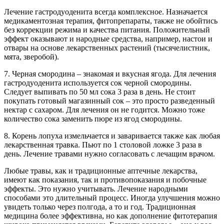
Лечение гастродуоденита всегда комплексное. Назначается
медикаментозная терапия, фитопрепараты, также не обойтись
без коррекции режима и качества питания. Положительный
эффект оказывают и народные средства, например, настои и
отвары на основе лекарственных растений (тысячелистник,
мята, зверобой).
7. Черная смородина – знакомая и вкусная ягода. Для лечения
гастродуоденита используется сок черной смородины.
Следует выпивать по 50 мл сока 3 раза в день. Не стоит
покупать готовый магазинный сок – это просто разведенный
нектар с сахаром. Для лечения он не годится. Можно тоже
количество сока заменить пюре из ягод смородины.
8. Корень лопуха измельчается и заваривается также как любая
лекарственная травка. Пьют по 1 столовой ложке 3 раза в
день. Лечение травами нужно согласовать с лечащим врачом.
Любые травы, как и традиционные аптечные лекарства,
имеют как показания, так и противопоказания и побочные
эффекты. Это нужно учитывать. Лечение народными
способами это длительный процесс. Иногда улучшения можно
увидеть только через полгода, а то и год. Традиционная
медицина более эффективна, но как дополнение фитотерапия