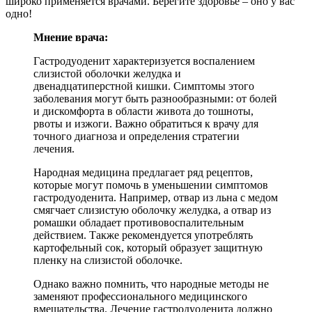
широко применяется врачами. Берегите здоровье – оно у вас
одно!
Мнение врача:
Гастродуоденит характеризуется воспалением
слизистой оболочки желудка и
двенадцатиперстной кишки. Симптомы этого
заболевания могут быть разнообразными: от болей
и дискомфорта в области живота до тошноты,
рвоты и изжоги. Важно обратиться к врачу для
точного диагноза и определения стратегии
лечения.
Народная медицина предлагает ряд рецептов,
которые могут помочь в уменьшении симптомов
гастродуоденита. Например, отвар из льна с медом
смягчает слизистую оболочку желудка, а отвар из
ромашки обладает противовоспалительным
действием. Также рекомендуется употреблять
картофельный сок, который образует защитную
пленку на слизистой оболочке.
Однако важно помнить, что народные методы не
заменяют профессионального медицинского
вмешательства. Лечение гастродуоденита должно