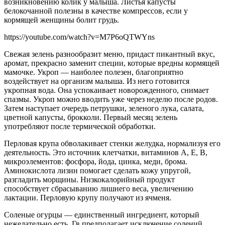
возникновению колик у малыша. Листья капусты
белокочанной полезны в качестве компрессов, если у
кормящей женщины болит грудь.
https://youtube.com/watch?v=M7P6oQTWYns
Свежая зелень разнообразит меню, придаст пикантный вкус,
аромат, прекрасно заменит специи, которые вредны кормящей
мамочке. Укроп — наиболее полезен, благоприятно
воздействует на организм малыша. Из него готовится
укропная вода. Она успокаивает новорожденного, снимает
спазмы. Укроп можно вводить уже через неделю после родов.
Затем наступает очередь петрушки, зеленого лука, салата,
цветной капусты, брокколи. Первый месяц зелень
употребляют после термической обработки.
Перловая крупа обволакивает стенки желудка, нормализуя его
деятельность. Это источник клетчатки, витаминов A, E, B,
микроэлементов: фосфора, йода, цинка, меди, брома.
Аминокислота лизин помогает сделать кожу упругой,
разгладить морщины. Низкокалорийный продукт
способствует сбрасыванию лишнего веса, увеличению
лактации. Перловую крупу получают из ячменя.
Соленые огурцы — единственный ингредиент, который
нежелательно есть. Гв предполагает исключение солений,