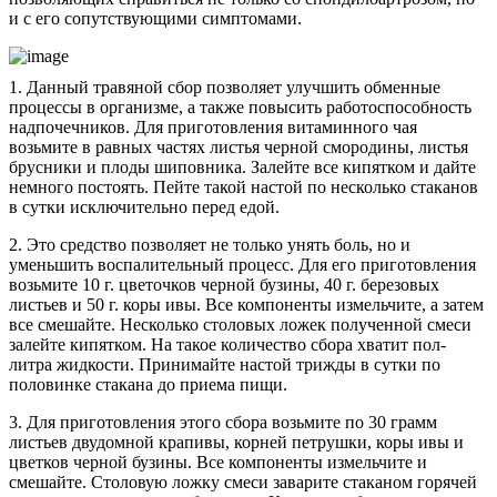
и с его сопутствующими симптомами.
1. Данный травяной сбор позволяет улучшить обменные
процессы в организме, а также повысить работоспособность
надпочечников. Для приготовления витаминного чая
возьмите в равных частях листья черной смородины, листья
брусники и плоды шиповника. Залейте все кипятком и дайте
немного постоять. Пейте такой настой по несколько стаканов
в сутки исключительно перед едой.
2. Это средство позволяет не только унять боль, но и
уменьшить воспалительный процесс. Для его приготовления
возьмите 10 г. цветочков черной бузины, 40 г. березовых
листьев и 50 г. коры ивы. Все компоненты измельчите, а затем
все смешайте. Несколько столовых ложек полученной смеси
залейте кипятком. На такое количество сбора хватит пол-
литра жидкости. Принимайте настой трижды в сутки по
половинке стакана до приема пищи.
3. Для приготовления этого сбора возьмите по 30 грамм
листьев двудомной крапивы, корней петрушки, коры ивы и
цветков черной бузины. Все компоненты измельчите и
смешайте. Столовую ложку смеси заварите стаканом горячей