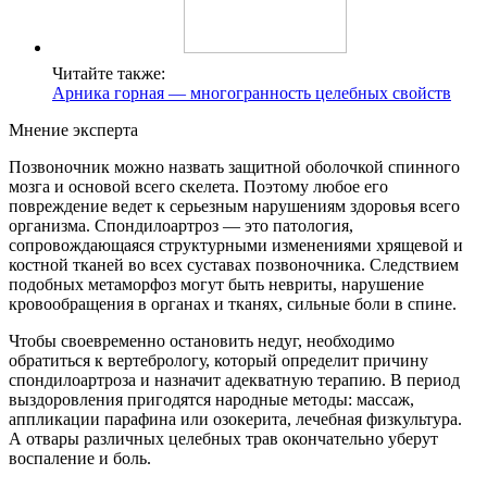
Читайте также:
Арника горная — многогранность целебных свойств
Мнение эксперта
Позвоночник можно назвать защитной оболочкой спинного
мозга и основой всего скелета. Поэтому любое его
повреждение ведет к серьезным нарушениям здоровья всего
организма. Спондилоартроз — это патология,
сопровождающаяся структурными изменениями хрящевой и
костной тканей во всех суставах позвоночника. Следствием
подобных метаморфоз могут быть невриты, нарушение
кровообращения в органах и тканях, сильные боли в спине.
Чтобы своевременно остановить недуг, необходимо
обратиться к вертебрологу, который определит причину
спондилоартроза и назначит адекватную терапию. В период
выздоровления пригодятся народные методы: массаж,
аппликации парафина или озокерита, лечебная физкультура.
А отвары различных целебных трав окончательно уберут
воспаление и боль.