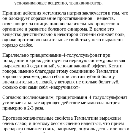
успокаивающее вещество, транквилизатор.
Принцип действия метамизола натрия заключается в том, что
он блокирует образование простагландинов – веществ,
отвечающих за инициацию воспалительных процессов в
организме и развитие болевого синдрома. В целом это
вещество действительно в некоторой степени снижает боль,
однако противовоспалительные свойства у него выражены
гораздо слабее.
Параллельно триацетонамин-4-толуолсульфонат при
попадании в кровь действует на нервную систему, оказывая
выраженный седативный, успокаивающий эффект. Кстати
говоря, именно благодаря этому соединению Темпалгин
хорошо зарекомендовал себя при снятии зубной боли у
впечатлительных людей, у которых не столько болит зуб,
сколько они сами себя «накручивают».
Согласно исследованиям, триацетонамин-4-толуолсульфонат
усиливает анальгезирующее действие метамизола натрия
примерно в 2-3 раза.
Противовоспалительные свойства Темпалгина выражены
очень слабо, и поэтому бессмысленно надеяться, что прием
препарата поможет снять, например, опухоль десны или щеки