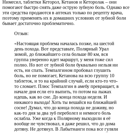
Нимесил, таблетки Кеторол, Кетанов и Кеторолак – они
помогают быстро снять даже острую зубную боль. Однако все
эти средства продаются в аптеках только по рецепту врача,
поэтому применять их в домашних условиях от зубной боли
бывает достаточно проблематично.
Отзыв:
«Настоящая проблема началась позже, на шестой
день похода. Вот представьте, Полярный Урал
зимой, до ближайшего села больше 80 км, вся
группа уверенно идет маршрут, у меня тоже сил
полно. Но вот от зубной боли буквально нельзя ни
есть, ни спать. Темпалгином пробовал глушить
боль, но не помогает, Кетанова на всю группу 10
таблеток, и то на крайний случай, если кто-то что-
то сломает. Плюс Темпалгин в амебу превращает, в
начале дня если его выпить, то потом на лыжах
идешь, как во сне. До конца похода неделя. И
никакого выхода! Хоть ты вешайся на ближайшей
сосне! Думал, что до конца похода не доживу, но
как-то дня за два зуб переболел и немного боль
ослабла. Уже когда к Полярному выходили я её
вообще не чувствовал, я даже решил, что до дома
дотяну. Не дотянул. В Лабытнанги пока все гуляли