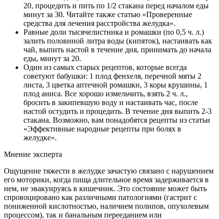
20, процедить и пить по 1/2 стакана перед началом еды
минут за 30. Читайте также статью «Проверенные
средства для лечения расстройства желудка«.
Равные доли тысячелистника и ромашки (по 0,5 ч. л.)
залить половиной литра воды (кипяток), настаивать как
чай, выпить настой в течение дня, принимать до начала
еды, минут за 20.
Один из самых старых рецептов, которые всегда
советуют бабушки: 1 плод фенхеля, перечной мяты 2
листа, 3 цветка аптечной ромашки, 3 коры крушины, 1
плод аниса. Все хорошо измельчить, взять 2 ч. л.,
бросить в закипевшую воду и настаивать час, после
настой остудить и процедить. В течение дня выпить 2-3
стакана. Возможно, вам понадобятся рецепты из статьи
«Эффективные народные рецепты при болях в
желудке«.
Мнение эксперта
Ощущение тяжести в желудке зачастую связано с нарушением
его моторики, когда пища длительное время задерживается в
нем, не эвакуируясь в кишечник. Это состояние может быть
спровоцировано как различными патологиями (гастрит с
пониженной кислотностью, наличием полипов, опухолевым
процессом), так и банальным перееданием или