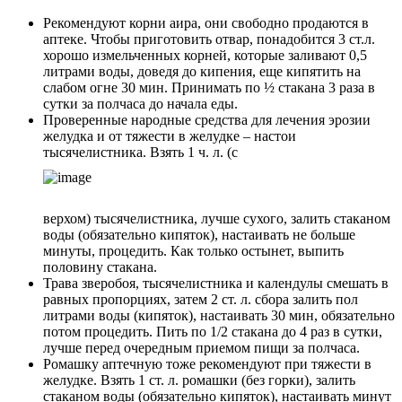
Рекомендуют корни аира, они свободно продаются в
аптеке. Чтобы приготовить отвар, понадобится 3 ст.л.
хорошо измельченных корней, которые заливают 0,5
литрами воды, доведя до кипения, еще кипятить на
слабом огне 30 мин. Принимать по ½ стакана 3 раза в
сутки за полчаса до начала еды.
Проверенные народные средства для лечения эрозии
желудка и от тяжести в желудке – настои
тысячелистника. Взять 1 ч. л. (с
верхом) тысячелистника, лучше сухого, залить стаканом
воды (обязательно кипяток), настаивать не больше
минуты, процедить. Как только остынет, выпить
половину стакана.
Трава зверобоя, тысячелистника и календулы смешать в
равных пропорциях, затем 2 ст. л. сбора залить пол
литрами воды (кипяток), настаивать 30 мин, обязательно
потом процедить. Пить по 1/2 стакана до 4 раз в сутки,
лучше перед очередным приемом пищи за полчаса.
Ромашку аптечную тоже рекомендуют при тяжести в
желудке. Взять 1 ст. л. ромашки (без горки), залить
стаканом воды (обязательно кипяток), настаивать минут