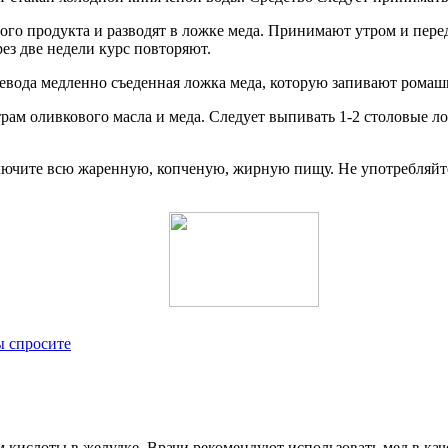
ого продукта и разводят в ложке меда. Принимают утром и перед
ез две недели курс повторяют.
вода медленно съеденная ложка меда, которую запивают ромаш
рам оливкового масла и меда. Следует выпивать 1-2 столовые 
ючите всю жаренную, копченую, жирную пищу. Не употребляйте 
ы спросите
 кислоты в желудке. Врачи рекомендуют использовать мед в каче