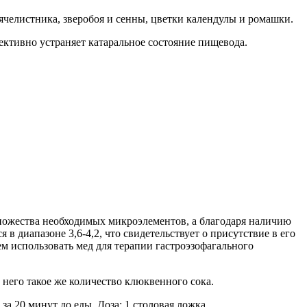
сячелистника, зверобоя и сенны, цветки календулы и ромашки.
ективно устраняет катаральное состояние пищевода.
множества необходимых микроэлементов, а благодаря наличию
 диапазоне 3,6-4,2, что свидетельствует о присутствие в его
м использовать мед для терапии гастроэзофагального
 него такое же количество клюквенного сока.
а 20 минут до еды. Доза: 1 столовая ложка.