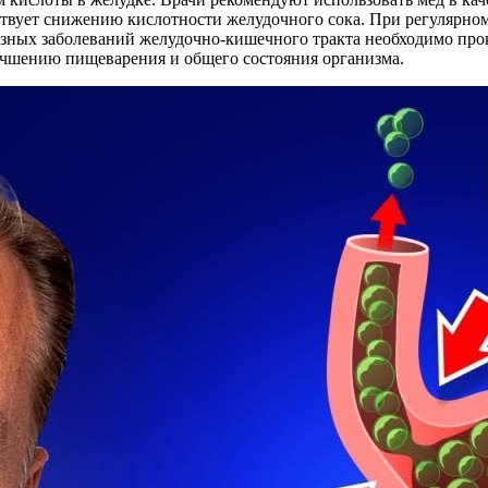
твует снижению кислотности желудочного сока. При регулярном
езных заболеваний желудочно-кишечного тракта необходимо проко
чшению пищеварения и общего состояния организма.