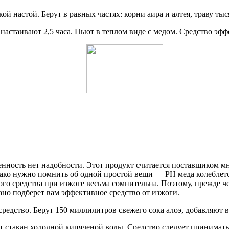
ой настой. Берут в равных частях: корни аира и алтея, траву ты
настаивают 2,5 часа. Пьют в теплом виде с медом. Средство эфф
ценность нет надобности. Этот продукт считается поставщиком 
о нужно помнить об одной простой вещи — PH меда колеблется в
го средства при изжоге весьма сомнительна. Поэтому, прежде че
ано подберет вам эффективное средство от изжоги.
редство. Берут 150 миллилитров свежего сока алоэ, добавляют в
 стакан холодной кипяченой воды. Средство следует принимать з