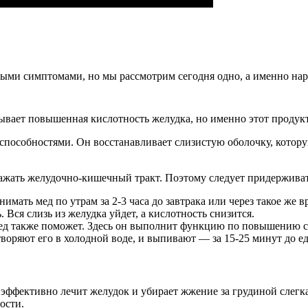
ыми симптомами, но мы рассмотрим сегодня одно, а именно наро
вает повышенная кислотность желудка, но именно этот продукт
способностями. Он восстанавливает слизистую оболочку, котор
ражать желудочно-кишечный тракт. Поэтому следует придерживат
ть мед по утрам за 2-3 часа до завтрака или через такое же в
Вся слизь из желудка уйдет, а кислотность снизится.
ед также поможет. Здесь он выполнит функцию по повышению се
створяют его в холодной воде, и выпивают — за 15-25 минут до е
 эффективно лечит желудок и убирает жжение за грудиной слегка
ости.