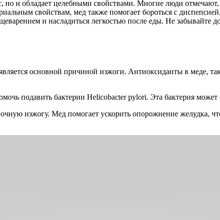
с, но и обладает целебными свойствами. Многие люди отмечают, 
иальным свойствам, мед также помогает бороться с диспепсией
еварением и насладиться легкостью после еды. Не забывайте до
 является основной причиной изжоги. Антиоксиданты в меде, та
мочь подавить бактерии Helicobacter pylori. Эта бактерия може
очную изжогу. Мед помогает ускорить опорожнение желудка, ч