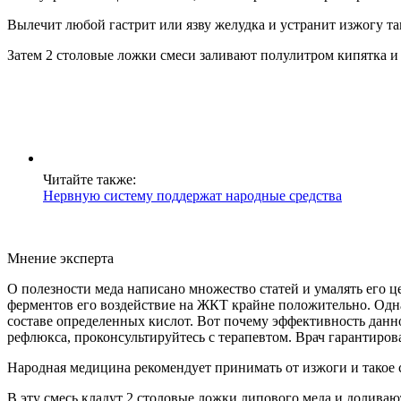
Вылечит любой гастрит или язву желудка и устранит изжогу так
Затем 2 столовые ложки смеси заливают полулитром кипятка и 
Читайте также:
Нервную систему поддержат народные средства
Мнение эксперта
О полезности меда написано множество статей и умалять его 
ферментов его воздействие на ЖКТ крайне положительно. Однак
составе определенных кислот. Вот почему эффективность данно
рефлюкса, проконсультируйтесь с терапевтом. Врач гарантиров
Народная медицина рекомендует принимать от изжоги и такое с
В эту смесь кладут 2 столовые ложки липового меда и доливают