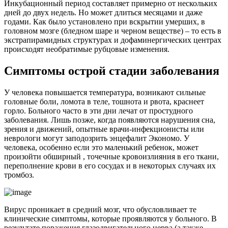
Инкубационный период составляет примерно от нескольких
дней до двух недель. Но может длиться месяцами и даже
годами. Как было установлено при вскрытии умерших, в
головном мозге (бледном шаре и черном веществе) – то есть в
экстрапирамидных структурах и дофаминергических центрах
происходят необратимые рубцовые изменения.
Симптомы острой стадии заболевания
У человека повышается температура, возникают сильные
головные боли, ломота в теле, тошнота и рвота, краснеет
горло. Больного часто в эти дни лечат от простудного
заболевания. Лишь позже, когда появляются нарушения сна,
зрения и движений, опытные врачи-инфекционисты или
неврологи могут заподозрить энцефалит Экономо. У
человека, особенно если это маленький ребенок, может
произойти обширный , точечные кровоизлияния в его ткани,
переполнение крови в его сосудах и в некоторых случаях их
тромбоз.
Вирус проникает в средний мозг, что обусловливает те
клинические симптомы, которые проявляются у больного. В
результате поражения глазодвигательного нерва (а также