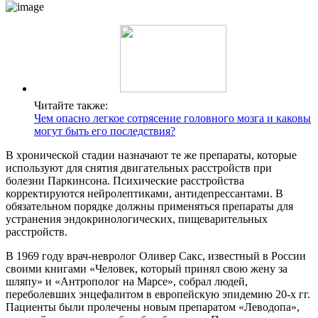
расстройств.
В 1969 году врач-невролог Оливер Сакс, известный в России
своими книгами «Человек, который принял свою жену за
шляпу» и «Антрополог на Марсе», собрал людей,
переболевших энцефалитом в европейскую эпидемию 20-х гг.
Пациенты были пролечены новым препаратом «Леводопа»,
который применялся в борьбе с болезнью Паркинсона.
Эксперимент был успешным: симптоматика сгладилась.
Однако впоследствии появились другие клинические
признаки нарушений психики, аффективных и
неврологических расстройств.
Диагностика заболевания в остром периоде довольно сложна.
Когда к симптоматике добавляются ярко выраженные
двигательные расстройства и нарушения сна, зрения, тогда
может выставиться правильный диагноз. При любом
подозрении на эпидемический энцефалит больной
госпитализируется и изолируется, а наблюдение за
контактировавшими с ним людьми продолжается не менее
трех месяцев.
Последствия герпетического энцефалита
Какие функции
выполняет мозжечок?