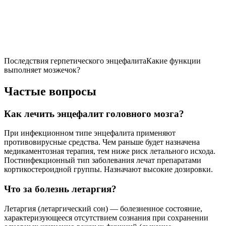
пациента. Заболеть может человек любого возраста, но самые
тяжёлые последствия бывают у детей и пожилых людей.
Что такое эпидемический энцефалит?
е^е – забвение, агд1а – бездействие) – нейро-инфекция
предположительно вирусной природы с характерной