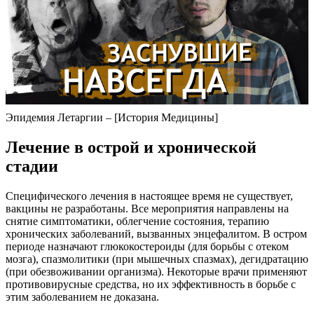
снятие симптоматики, облегчение состояния, терапию
хронических заболеваний, вызванных энцефалитом. В остром
периоде назначают глюкокостероиды (для борьбы с отеком
мозга), спазмолитики (при мышечных спазмах), дегидратацию
(при обезвоживании организма). Некоторые врачи применяют
противовирусные средства, но их эффективность в борьбе с
этим заболеванием не доказана.
Читайте также:
Чем опасно легкое сотрясение головного мозга и каковы
могут быть его последствия?
В хронической стадии назначают те же препараты, которые
используют для снятия двигательных расстройств при
болезни Паркинсона. Психические расстройства
корректируются нейролептиками, антидепрессантами. В
обязательном порядке должны применяться препараты для
устранения эндокринологических, пищеварительных