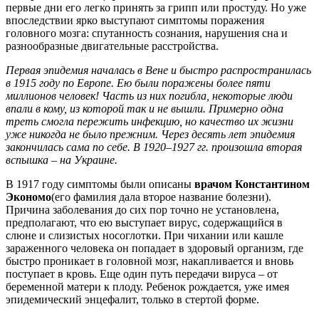
первые дни его легко принять за грипп или простуду. Но уже
впоследствии ярко выступают симптомы поражения
головного мозга: спутанность сознания, нарушения сна и
разнообразные двигательные расстройства.
Первая эпидемия началась в Вене и быстро распространилась
в 1915 году по Европе. Ею были поражены более пяти
миллионов человек! Часть из них погибла, некоторые люди
впали в кому, из которой так и не вышли. Примерно одна
треть смогла пережить инфекцию, но качество их жизни
уже никогда не было прежним. Через десять лет эпидемия
закончилась сама по себе. В 1920–1927 гг. произошла вторая
вспышка – на Украине.
В 1917 году симптомы были описаны
врачом Константином
Экономо
(его фамилия дала второе название болезни).
Причина заболевания до сих пор точно не установлена,
предполагают, что ею выступает вирус, содержащийся в
слюне и слизистых носоглотки. При чихании или кашле
зараженного человека он попадает в здоровый организм, где
быстро проникает в головной мозг, накапливается и вновь
поступает в кровь. Еще один путь передачи вируса – от
беременной матери к плоду. Ребенок рождается, уже имея
эпидемический энцефалит, только в стертой форме.