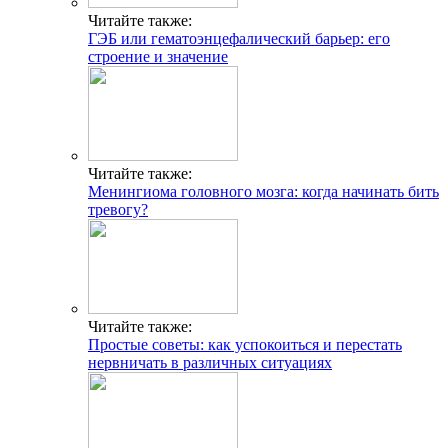
Популярные статьи
Варикоз
Глисты
Лечебное питание при заболеваниях кишечника. Стол №4
Антигистаминные препараты 3 и 4 поколения
Геморрой
Паразитов помогут выявить анализы крови и кала
«Бабушкины» способы определения беременности
Свежие публикации
Лечение остеохондроза позвоночника гомеопатией: курс
лечения, лучшие средства