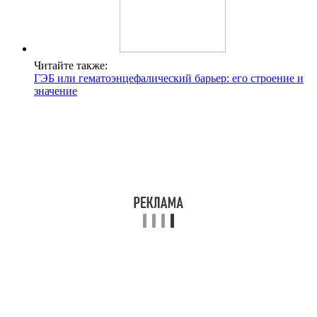
СОВЕТ №3
Следите за новостями и исследованиями в области лечения
летаргического энцефалита Экономо, так как наука постоянно
развивается, и новые методы лечения могут появиться.
Поделиться
Отправить
Класснуть
Похожие публикации
Читайте также:
ГЭБ или гематоэнцефалический барьер: его
строение и значение