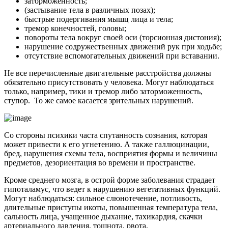
заторможенность;
(застывание тела в различных позах);
быстрые подергивания мышц лица и тела;
тремор конечностей, головы;
повороты тела вокруг своей оси (торсионная дистония);
нарушение содружественных движений рук при ходьбе;
отсутствие вспомогательных движений при вставании.
Не все перечисленные двигательные расстройства должны
обязательно присутствовать у человека. Могут наблюдаться
только, например, тики и тремор либо заторможенность,
ступор. То же самое касается зрительных нарушений.
Со стороны психики часта спутанность сознания, которая
может привести к его угнетению. А также галлюцинации,
бред, нарушения схемы тела, восприятия формы и величины
предметов, дезориентация во времени и пространстве.
Кроме среднего мозга, в острой форме заболевания страдает
гипоталамус, что ведет к нарушению вегетативных функций.
Могут наблюдаться: сильное слюнотечение, потливость,
длительные приступы икоты, повышенная температура тела,
сальность лица, учащенное дыхание, тахикардия, скачки
артериального давления, тошнота, рвота.