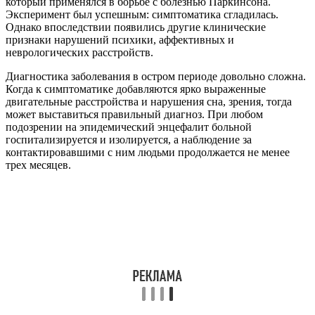
Частые вопросы
Как лечить энцефалит головного мозга?
При инфекционном типе энцефалита применяют
противовирусные средства. Чем раньше будет назначена
медикаментозная терапия, тем ниже риск летального исхода.
Постинфекционный тип заболевания лечат препаратами
кортикостероидной группы. Назначают высокие дозировки.
Что за болезнь летаргия?
Летаргия (летаргический сон) — болезненное состояние,
характеризующееся отсутствием сознания при сохранении
основных жизненно важных функций (дыхание,
сердцебиение). Термин летаргия происходит от древне-
греческого λήθη — «забвение», и ἀργία — «бездействие».
Как энцефалит влияет на мозг?
Воспаление вызывает отёк мозга, который сопровождается
целым комплексом симптомов: головной болью, нарушением
сознания, судорогами, параличами, изменениями в поведении