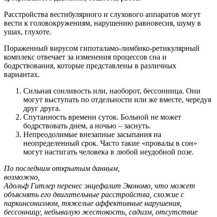
Расстройства вестибулярного и слухового аппаратов могут
вести к головокружениям, нарушению равновесия, шуму в
ушах, глухоте.
Пораженный вирусом гипоталамо-лимбико-ретикулярный
комплекс отвечает за изменения процессов сна и
бодрствования, которые представлены в различных
вариантах.
Сильная сонливость или, наоборот, бессонница. Они
могут выступать по отдельности или же вместе, чередуя
друг друга.
Спутанность времени суток. Больной не может
бодрствовать днем, а ночью – заснуть.
Непреодолимые внезапные засыпания на
неопределенный срок. Часто такие «провалы в сон»
могут настигать человека в любой неудобной позе.
По последним открытым данным,
возможно,
Адольф Гитлер перенес энцефалит Экономо, что может
объяснять его двигательные расстройства, схожие с
паркинсонизмом, тяжелые аффективные нарушения,
бессонницу, небывалую жестокость, садизм, отсутствие