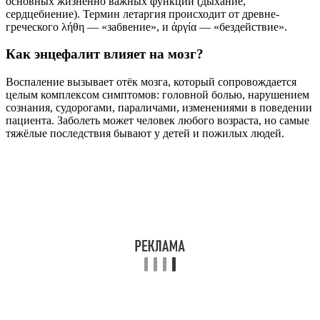
клинико-патоморфологической картиной поражения
головного мозга. Эпидемический энцефалит был впервые
описан венским профессором-неврологом Константином
Александром Экономо (бароном фон Сан-Серф) в 1917г.
Полезные советы
СОВЕТ №1
Обратитесь к квалифицированному врачу для получения
точного диагноза и назначения соответствующего лечения.
Самолечение в случае летаргического энцефалита Экономо
может быть опасным.
Читайте также:
ГЭБ или гематоэнцефалический барьер: его строение и
значение