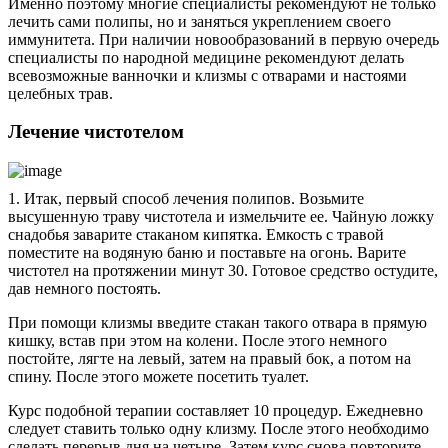
Именно поэтому многие специалисты рекомендуют не только
лечить сами полипы, но и заняться укреплением своего
иммунитета. При наличии новообразований в первую очередь
специалисты по народной медицине рекомендуют делать
всевозможные ванночки и клизмы с отварами и настоями
целебных трав.
Лечение чистотелом
1. Итак, первый способ лечения полипов. Возьмите
высушенную траву чистотела и измельчите ее. Чайную ложку
снадобья заварите стаканом кипятка. Емкость с травой
поместите на водяную баню и поставьте на огонь. Варите
чистотел на протяжении минут 30. Готовое средство остудите,
дав немного постоять.
При помощи клизмы введите стакан такого отвара в прямую
кишку, встав при этом на колени. После этого немного
постойте, лягте на левый, затем на правый бок, а потом на
спину. После этого можете посетить туалет.
Курс подобной терапии составляет 10 процедур. Ежедневно
следует ставить только одну клизму. После этого необходимо
сделать перерыв дня на четыре. Затем курс снова повторите.