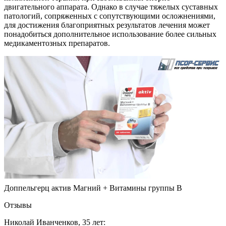
двигательного аппарата. Однако в случае тяжелых суставных
патологий, сопряженных с сопутствующими осложнениями,
для достижения благоприятных результатов лечения может
понадобиться дополнительное использование более сильных
медикаментозных препаратов.
Доппельгерц актив Магний + Витамины группы В
Отзывы
Николай Иванченков, 35 лет: