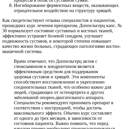
процессы в области суставной сумки.
Ингибирование ферментных веществ, оказывающих
отрицательное воздействие на структуру хрящей.
Как свидетельствуют отзывы специалистов и пациентов,
прошедших курс лечения препаратом, Доппельгерц капс. №
30 нормализует состояние суставных и костных тканей,
эффективно устраняет болевой синдром, улучшает
подвижность суставов, в некоторой степени повышает
качество жизни больных, страдающих патологиями костно-
мышечной системы.
Врачи отмечают, что Доппельгерц актив с
глюкозамином и хондроитином является
эффективным средством для поддержания
здоровья суставов и хрящей. Эти компоненты
способствуют восстановлению и укреплению
соединительных тканей, что особенно важно для
людей, страдающих от остеоартрита и других
заболеваний опорно-двигательного аппарата.
Специалисты рекомендуют принимать препарат в
соответствии с инструкцией, чтобы достичь
максимального эффекта. Обычно курс составляет
от одного до трех месяцев, в зависимости от
состояния пациента. Важно помнить, что перед
началом приема необходимо проконсультироваться