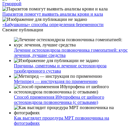
Геморрой
Паразитов помогут выявить анализы крови и кала
«Бабушкины» способы определения беременности
Свежие публикации
Лечение остеохондроза позвоночника гомеопатией: курс
лечения, лучшие средства
Причины, симптомы и лечение остеохондроза
тазобедренного сустава
Метипред — инструкция по применению
Способ применения Ибупрофена от шейного
остеохондроза позвоночника (с отзывами)
Как выглядит процедура МРТ позвоночника на
фотографиях