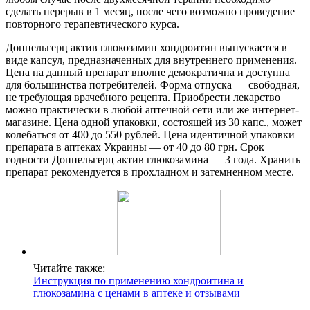
сделать перерыв в 1 месяц, после чего возможно проведение
повторного терапевтического курса.
Доппельгерц актив глюкозамин хондроитин выпускается в
виде капсул, предназначенных для внутреннего применения.
Цена на данный препарат вполне демократична и доступна
для большинства потребителей. Форма отпуска — свободная,
не требующая врачебного рецепта. Приобрести лекарство
можно практически в любой аптечной сети или же интернет-
магазине. Цена одной упаковки, состоящей из 30 капс., может
колебаться от 400 до 550 рублей. Цена идентичной упаковки
препарата в аптеках Украины — от 40 до 80 грн. Срок
годности Доппельгерц актив глюкозамина — 3 года. Хранить
препарат рекомендуется в прохладном и затемненном месте.
Читайте также:
Инструкция по применению хондроитина и
глюкозамина с ценами в аптеке и отзывами