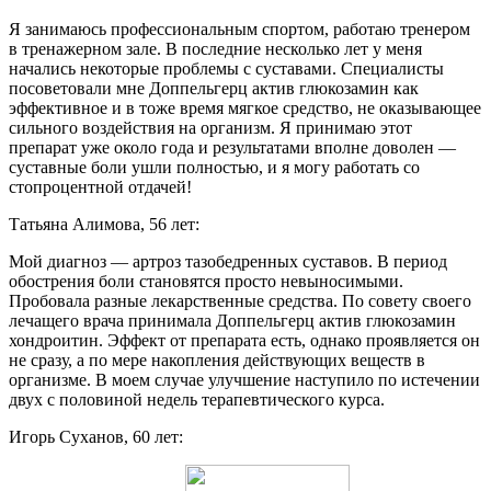
Я занимаюсь профессиональным спортом, работаю тренером
в тренажерном зале. В последние несколько лет у меня
начались некоторые проблемы с суставами. Специалисты
посоветовали мне Доппельгерц актив глюкозамин как
эффективное и в тоже время мягкое средство, не оказывающее
сильного воздействия на организм. Я принимаю этот
препарат уже около года и результатами вполне доволен —
суставные боли ушли полностью, и я могу работать со
стопроцентной отдачей!
Татьяна Алимова, 56 лет:
Мой диагноз — артроз тазобедренных суставов. В период
обострения боли становятся просто невыносимыми.
Пробовала разные лекарственные средства. По совету своего
лечащего врача принимала Доппельгерц актив глюкозамин
хондроитин. Эффект от препарата есть, однако проявляется он
не сразу, а по мере накопления действующих веществ в
организме. В моем случае улучшение наступило по истечении
двух с половиной недель терапевтического курса.
Игорь Суханов, 60 лет: