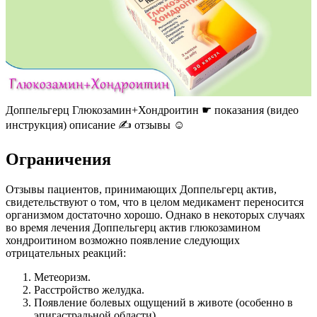
Доппельгерц Глюкозамин+Хондроитин ☛ показания (видео
инструкция) описание ✍ отзывы ☺️
Ограничения
Отзывы пациентов, принимающих Доппельгерц актив,
свидетельствуют о том, что в целом медикамент переносится
организмом достаточно хорошо. Однако в некоторых случаях
во время лечения Доппельгерц актив глюкозамином
хондроитином возможно появление следующих
отрицательных реакций:
Метеоризм.
Расстройство желудка.
Появление болевых ощущений в животе (особенно в
эпигастральной области).