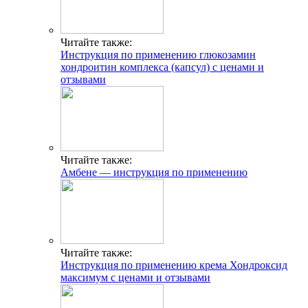
Читайте также:
Инструкция по применению глюкозамин
хондроитин комплекса (капсул) с ценами и
отзывами
Читайте также:
Амбене — инструкция по применению
Читайте также:
Инструкция по применению крема Хондроксид
максимум с ценами и отзывами