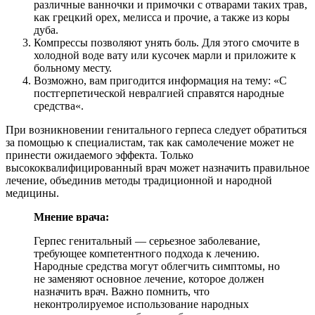
различные ванночки и примочки с отварами таких трав,
как грецкий орех, мелисса и прочие, а также из коры
дуба.
Компрессы позволяют унять боль. Для этого смочите в
холодной воде вату или кусочек марли и приложите к
больному месту.
Возможно, вам пригодится информация на тему: «С
постгерпетической невралгией справятся народные
средства«.
При возникновении генитального герпеса следует обратиться
за помощью к специалистам, так как самолечение может не
принести ожидаемого эффекта. Только
высококвалифицированный врач может назначить правильное
лечение, объединив методы традиционной и народной
медицины.
Мнение врача:
Герпес генитальный — серьезное заболевание,
требующее компетентного подхода к лечению.
Народные средства могут облегчить симптомы, но
не заменяют основное лечение, которое должен
назначить врач. Важно помнить, что
неконтролируемое использование народных