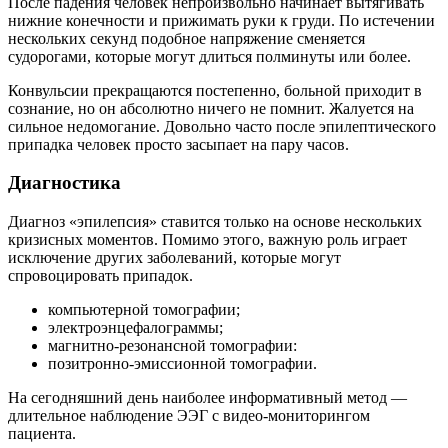
После падения человек непроизвольно начинает вытягивать
нижние конечности и прижимать руки к груди. По истечении
нескольких секунд подобное напряжение сменяется
судорогами, которые могут длиться полминуты или более.
Конвульсии прекращаются постепенно, больной приходит в
сознание, но он абсолютно ничего не помнит. Жалуется на
сильное недомогание. Довольно часто после эпилептического
припадка человек просто засыпает на пару часов.
Диагностика
Диагноз «эпилепсия» ставится только на основе нескольких
кризисных моментов. Помимо этого, важную роль играет
исключение других заболеваний, которые могут
спровоцировать припадок.
компьютерной томографии;
электроэнцефалограммы;
магнитно-резонансной томографии:
позитронно-эмиссионной томографии.
На сегодняшний день наиболее информативный метод —
длительное наблюдение ЭЭГ с видео-мониторингом
пациента.