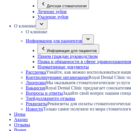
Детская стоматология
Лечение зубов
Удаление зубов
О клинике
О клинике
Информация для пациентов
Информация для пациентов
Прием граждан руководством
Права и обязанности в сфере здравоохранения
Нормативные документы
Рассрочка
Узнайте, как можно воспользоваться наш
Контролирующие организации
Royal Dental Clinic
Лицензии
Мы оказываем стоматологические услуги
Вакансии
Royal Dental Clinic предлагает соискател
Вопросы и ответы
Задайте свой вопрос нашим спец
Трейдоллкрипто отзывы
Реквизиты
Реквизиты для оплаты стоматологически
Новости
Только самое полезное из мира стоматоло
Цены
Акции
Отзывы
Врачи