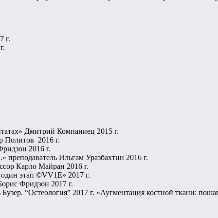
 г.
г.
нтатах» Дмитрий Компаниец 2015 г.
р Политов 2016 г.
ридзон 2016 г.
» преподаватель Ильгам Уразбахтин 2016 г.
ссор Карло Майран 2016 г.
 один этап ©VV1E» 2017 г.
Борис Фридзон 2017 г.
 Бузер. “Остеология” 2017 г. «Аугментация костной ткани: по