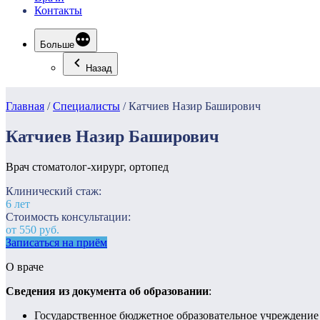
Контакты
Больше
Назад
Главная
/
Специалисты
/
Катчиев Назир Баширович
Катчиев Назир Баширович
Врач стоматолог-хирург, ортопед
Клинический стаж:
6 лет
Стоимость консультации:
от 550 руб.
Записаться на приём
О враче
Сведения из документа об образовании
:
Государственное бюджетное образовательное учреждение