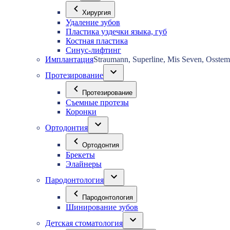
Хирургия
Удаление зубов
Пластика уздечки языка, губ
Костная пластика
Синус-лифтинг
Имплантация
Straumann, Superline, Mis Seven, Osstem
Протезирование
Протезирование
Съемные протезы
Коронки
Ортодонтия
Ортодонтия
Брекеты
Элайнеры
Пародонтология
Пародонтология
Шинирование зубов
Детская стоматология