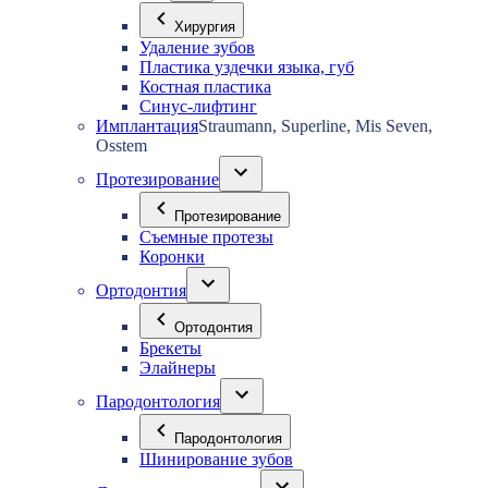
Хирургия
Удаление зубов
Пластика уздечки языка, губ
Костная пластика
Синус-лифтинг
Имплантация
Straumann, Superline, Mis Seven,
Osstem
Протезирование
Протезирование
Съемные протезы
Коронки
Ортодонтия
Ортодонтия
Брекеты
Элайнеры
Пародонтология
Пародонтология
Шинирование зубов